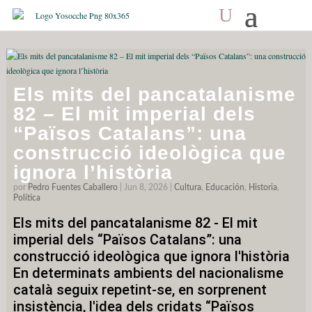
Día:
8 de junio de 2026
Els mits del pancatalanisme
82 – El mit imperial dels
“Països Catalans”: una
construcció ideològica que
ignora l’història
por
Pedro Fuentes Caballero
|
Jun 8, 2026
|
Cultura
,
Educación
,
Historia
,
Política
Els mits del pancatalanisme 82 - El mit
imperial dels “Països Catalans”: una
construcció ideològica que ignora l'història
En determinats ambients del nacionalisme
català seguix repetint-se, en sorprenent
insistència, l'idea dels cridats “Països