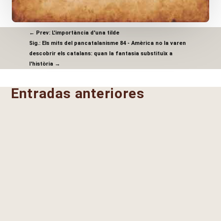
←
Prev: L'importància d'una tilde
Sig.: Els mits del pancatalanisme 84 - Amèrica no la varen
descobrir els catalans: quan la fantasia substituïx a
l'història
→
Entradas anteriores