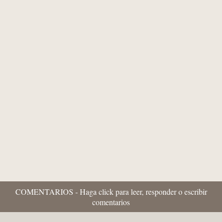
Pedro Fuentes Caballero
Els mits del pancatalanisme 90 -
“Historiafrikis” i propaganda històrica:
quan l'imaginació pretén substituir als...
COMENTARIOS - Haga click para leer, responder o escribir
comentarios