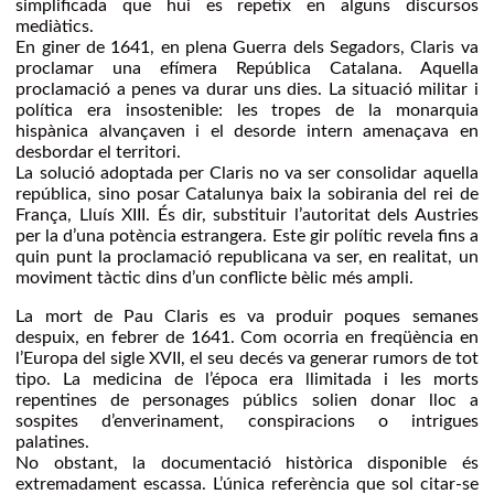
simplificada que hui es repetix en alguns discursos
mediàtics.
En giner de 1641, en plena Guerra dels Segadors, Claris va
proclamar una efímera República Catalana. Aquella
proclamació a penes va durar uns dies. La situació militar i
política era insostenible: les tropes de la monarquia
hispànica alvançaven i el desorde intern amenaçava en
desbordar el territori.
La solució adoptada per Claris no va ser consolidar aquella
república, sino posar Catalunya baix la sobirania del rei de
França, Lluís XIII. És dir, substituir l’autoritat dels Austries
per la d’una potència estrangera. Este gir polític revela fins a
quin punt la proclamació republicana va ser, en realitat, un
moviment tàctic dins d’un conflicte bèlic més ampli.
La mort de Pau Claris es va produir poques semanes
despuix, en febrer de 1641. Com ocorria en freqüència en
l’Europa del sigle XVII, el seu decés va generar rumors de tot
tipo. La medicina de l’época era llimitada i les morts
repentines de personages públics solien donar lloc a
sospites d’enverinament, conspiracions o intrigues
palatines.
No obstant, la documentació històrica disponible és
extremadament escassa. L’única referència que sol citar-se