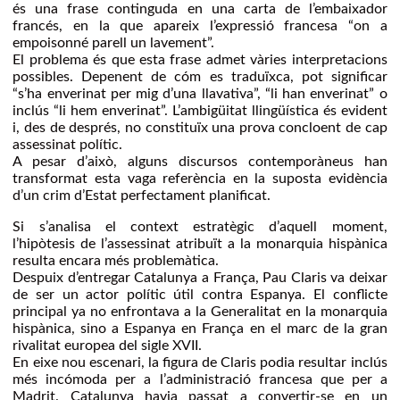
és una frase continguda en una carta de l’embaixador
francés, en la que apareix l’expressió francesa “on a
empoisonné parell un lavement”.
El problema és que esta frase admet vàries interpretacions
possibles. Depenent de cóm es traduïxca, pot significar
“s’ha enverinat per mig d’una llavativa”, “li han enverinat” o
inclús “li hem enverinat”. L’ambigüitat llingüística és evident
i, des de després, no constituïx una prova concloent de cap
assessinat polític.
A pesar d’això, alguns discursos contemporàneus han
transformat esta vaga referència en la suposta evidència
d’un crim d’Estat perfectament planificat.
Si s’analisa el context estratègic d’aquell moment,
l’hipòtesis de l’assessinat atribuït a la monarquia hispànica
resulta encara més problemàtica.
Despuix d’entregar Catalunya a França, Pau Claris va deixar
de ser un actor polític útil contra Espanya. El conflicte
principal ya no enfrontava a la Generalitat en la monarquia
hispànica, sino a Espanya en França en el marc de la gran
rivalitat europea del sigle XVII.
En eixe nou escenari, la figura de Claris podia resultar inclús
més incómoda per a l’administració francesa que per a
Madrit. Catalunya havia passat a convertir-se en un