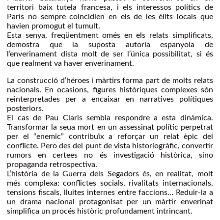
territori baix tutela francesa, i els interessos polítics de
París no sempre coincidien en els de les èlits locals que
havien promogut el tumult.
Esta senya, freqüentment omés en els relats simplificats,
demostra que la suposta autoria espanyola de
l’enverinament dista molt de ser l’única possibilitat, si és
que realment va haver enverinament.
La construcció d’héroes i màrtirs forma part de molts relats
nacionals. En ocasions, figures històriques complexes són
reinterpretades per a encaixar en narratives polítiques
posteriors.
El cas de Pau Claris sembla respondre a esta dinàmica.
Transformar la seua mort en un assessinat polític perpetrat
per el “enemic” contribuïx a reforçar un relat èpic del
conflicte. Pero des del punt de vista historiogràfic, convertir
rumors en certees no és investigació històrica, sino
propaganda retrospectiva.
L’història de la Guerra dels Segadors és, en realitat, molt
més complexa: conflictes socials, rivalitats internacionals,
tensions fiscals, lluites internes entre faccions… Reduir-la a
un drama nacional protagonisat per un màrtir enverinat
simplifica un procés històric profundament intrincant.