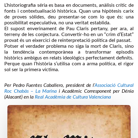
L’historiografia séria es basa en documents, anàlisis crític de
fonts i contextualisació històrica. Quan una hipòtesis carix
de proves sòlides, deu presentar-se com lo que és: una
possibilitat especulativa, no una veritat establida.
El supost enverinament de Pau Claris pertany, per ara, al
terreny de les conjectura. Convertir-ho en un “crim d’Estat”
provat és un eixercici de reinterpretació política del passat.
Potser el verdader problema no siga la mort de Claris, sino
la tendència contemporànea a transformar episodis
històrics ambigus en relats ideològics perfectament definits.
Perque quan l’història s’utilisa com a arma política, el rigor
sol ser la primera víctima.
Per Pedro Fuentes Caballero, president de l’
Associació Cultural
Roc Chabàs – La Marina
i Acadèmic Corresponent per Dénia
(Alacant) en la
Real Acadèmia de Cultura Valenciana