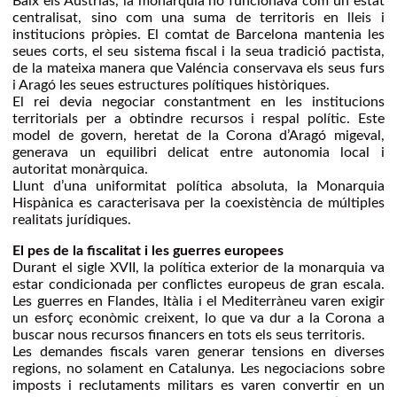
Baix els Austrias, la monarquia no funcionava com un estat
centralisat, sino com una suma de territoris en lleis i
institucions pròpies. El comtat de Barcelona mantenia les
seues corts, el seu sistema fiscal i la seua tradició pactista,
de la mateixa manera que Valéncia conservava els seus furs
i Aragó les seues estructures polítiques històriques.
El rei devia negociar constantment en les institucions
territorials per a obtindre recursos i respal polític. Este
model de govern, heretat de la Corona d’Aragó migeval,
generava un equilibri delicat entre autonomia local i
autoritat monàrquica.
Llunt d’una uniformitat política absoluta, la Monarquia
Hispànica es caracterisava per la coexistència de múltiples
realitats jurídiques.
El pes de la fiscalitat i les guerres europees
Durant el sigle XVII, la política exterior de la monarquia va
estar condicionada per conflictes europeus de gran escala.
Les guerres en Flandes, Itàlia i el Mediterràneu varen exigir
un esforç econòmic creixent, lo que va dur a la Corona a
buscar nous recursos financers en tots els seus territoris.
Les demandes fiscals varen generar tensions en diverses
regions, no solament en Catalunya. Les negociacions sobre
imposts i reclutaments militars es varen convertir en un