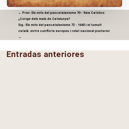
←
Prev: Els mits del pancatalanisme 70 - Reis Catòlics:
¿L'orige dels mals de Catalunya?
Sig.: Els mits del pancatalanisme 72 - 1640 i el tumult
català: entre conflicte europeu i relat nacional posterior
→
Entradas anteriores