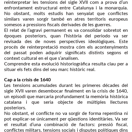
reinterpretar les tensions del sigle XVII com a prova d’un
enfrontament estructural entre Catalunya i la monarquia.
No obstant, molts estudis han senyalat que conflictes
similars varen sorgir també en atres territoris europeus
somesos a pressions fiscals derivades de les guerres.
El relat de l’agravi permanent es va consolidar sobretot en
époques posteriors, quan l’història del periodo va ser
revisada des de noves perspectives ideològiques. Este
procés de reinterpretació mostra cóm els acontenyiments
del passat poden adquirir significats distints segons el
context cultural en el que s’analisen.
Comprendre esta evolució historiogràfica resulta clau per a
situar els fets dins del seu marc històric real.
Cap a la crisis de 1640
Les tensions acumulades durant les primeres décades del
sigle XVII varen desembocar finalment en la crisis de 1640,
un episodi que marcaria profundament la memòria històrica
catalana i que seria objecte de múltiples llectures
posteriors.
No obstant, el conflicte no va sorgir de forma repentina ni
pot explicar-se únicament per qüestions identitàries. Va ser
el resultat d’una combinació de factors: pressió fiscal,
conflictes militars, tensions socials i disputes polítiques dins