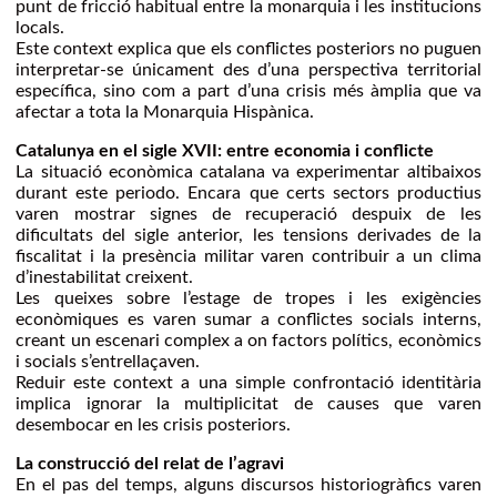
punt de fricció habitual entre la monarquia i les institucions
locals.
Este context explica que els conflictes posteriors no puguen
interpretar-se únicament des d’una perspectiva territorial
específica, sino com a part d’una crisis més àmplia que va
afectar a tota la Monarquia Hispànica.
Catalunya en el sigle XVII: entre economia i conflicte
La situació econòmica catalana va experimentar altibaixos
durant este periodo. Encara que certs sectors productius
varen mostrar signes de recuperació despuix de les
dificultats del sigle anterior, les tensions derivades de la
fiscalitat i la presència militar varen contribuir a un clima
d’inestabilitat creixent.
Les queixes sobre l’estage de tropes i les exigències
econòmiques es varen sumar a conflictes socials interns,
creant un escenari complex a on factors polítics, econòmics
i socials s’entrellaçaven.
Reduir este context a una simple confrontació identitària
implica ignorar la multiplicitat de causes que varen
desembocar en les crisis posteriors.
La construcció del relat de l’agravi
En el pas del temps, alguns discursos historiogràfics varen