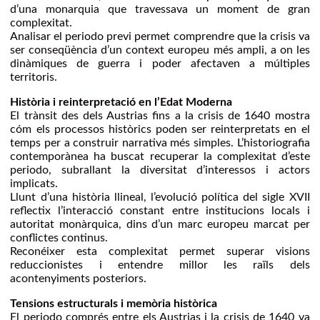
d’una monarquia que travessava un moment de gran
complexitat.
Analisar el periodo previ permet comprendre que la crisis va
ser conseqüència d’un context europeu més ampli, a on les
dinàmiques de guerra i poder afectaven a múltiples
territoris.
Història i reinterpretació en l’Edat Moderna
El trànsit des dels Austrias fins a la crisis de 1640 mostra
cóm els processos històrics poden ser reinterpretats en el
temps per a construir narrativa més simples. L’historiografia
contemporànea ha buscat recuperar la complexitat d’este
periodo, subrallant la diversitat d’interessos i actors
implicats.
Llunt d’una història llineal, l’evolució política del sigle XVII
reflectix l’interacció constant entre institucions locals i
autoritat monàrquica, dins d’un marc europeu marcat per
conflictes continus.
Reconéixer esta complexitat permet superar visions
reduccionistes i entendre millor les raïls dels
acontenyiments posteriors.
Tensions estructurals i memòria històrica
El periodo comprés entre els Austrias i la crisis de 1640 va