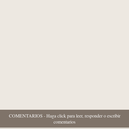
Pedro Fuentes Caballero
Els mits del pancatalanisme 90 -
“Historiafrikis” i propaganda històrica:
quan l'imaginació pretén substituir als...
COMENTARIOS - Haga click para leer, responder o escribir
comentarios