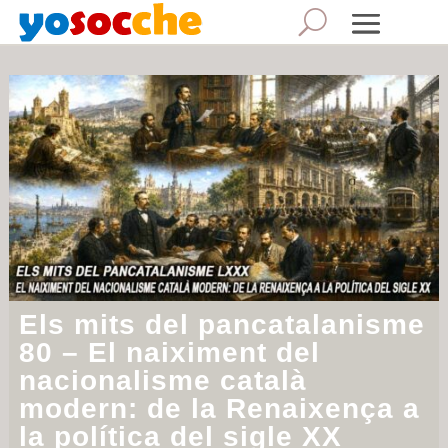
Día:
4 de junio de 2026
Els mits del pancatalanisme
80 – El naiximent del
nacionalisme català
modern: de la Renaixença a
la política del sigle XX