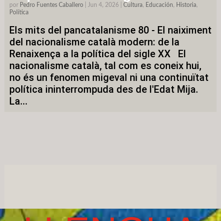
por
Pedro Fuentes Caballero
|
Jun 4, 2026
|
Cultura
,
Educación
,
Historia
,
Política
Els mits del pancatalanisme 80 - El naiximent
del nacionalisme català modern: de la
Renaixença a la política del sigle XX El
nacionalisme català, tal com es coneix hui,
no és un fenomen migeval ni una continuïtat
política ininterrompuda des de l'Edat Mija.
La...