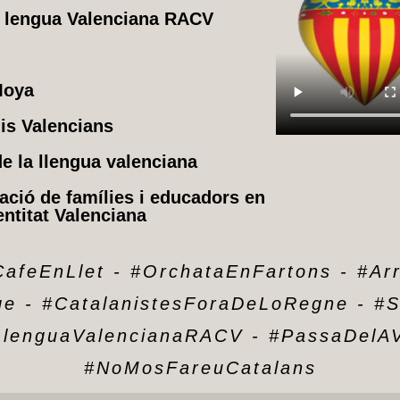
a lengua Valenciana RACV
Moya
dis Valencians
e la llengua valenciana
ació de famílies i educadors en
entitat Valenciana
afeEnLlet
-
#OrchataEnFartons
-
#Ar
ge
-
#CatalanistesForaDeLoRegne
-
#S
LlenguaValencianaRACV
-
#PassaDelA
#NoMosFareuCatalans