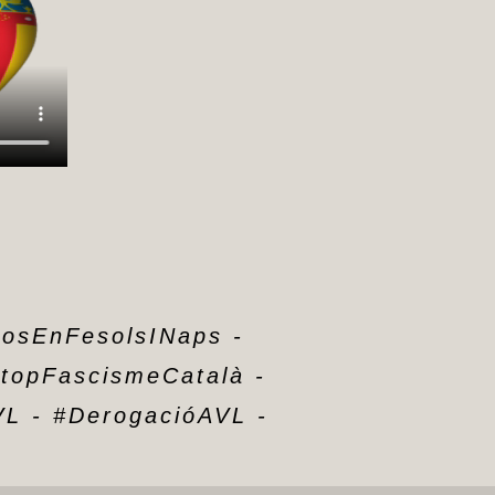
11 de Maig de 2026
Els mits del pancatalanisme
68 – El Regne de Valéncia en
el sigle XIII: lleis, repoblament i
pluralitat dins de la Corona
d’Aragó
by Pedro Fuentes Caballero
9 de Maig de 2026
Els mits del pancatalanisme
67 – L’imprenta valenciana,
Roïç de Corella i la
consolidació cultural del sigle
XV
by Pedro Fuentes Caballero
7 de Maig de 2026
rosEnFesolsINaps
-
Els mits del pancatalanisme
topFascismeCatalà
-
66 – Ausias March, Joanot
Martorell i l’Edat d’Or
VL
-
#DerogacióAVL
-
valenciana front al mit d’una
lliteratura exclusivament
catalana
by Pedro Fuentes Caballero