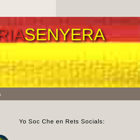
Els mits del pancatalanisme
72 – 1640 i el tumult català:
entre conflicte europeu i relat
nacional posterior
RIA
SENYERA
by Pedro Fuentes Caballero
17 de Maig de 2026
Els mits del pancatalanisme
71 – Dels Austrias a 1640:
tensions polítiques, fiscalitat i
el naiximent de nous relats
històrics
by Pedro Fuentes Caballero
15 de Maig de 2026
Els mits del pancatalanisme
s
70 – Reis Catòlics: ¿L’orige
dels mals de Catalunya?
by Pedro Fuentes Caballero
13 de Maig de 2026
Yo Soc Che en Rets Socials:
Els mits del pancatalanisme
69 – El controvertit i mitològic
orige de la senyera
by Pedro Fuentes Caballero