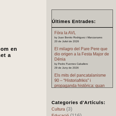
Últimes Entrades:
Fòra la AVL
by Juan Benito Rodriguez i Manzanares
20 de Juliol de 2026
com en
El milagro del Pare Pere que
dio origen a la Festa Major de
net a
Dénia
by Pedro Fuentes Caballero
29 de Juny de 2026
Els mits del pancatalanisme
90 – “Historiafrikis” i
propaganda històrica: quan
l’imaginació pretén substituir
als archius
by Pedro Fuentes Caballero
Categories d'Artículs:
24 de Juny de 2026
(3)
Cultura
Els mits del pancatalanisme
(116)
Educació