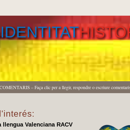
A
IDENTITAT
HISTO
COMENTARIS – Faça clic per a llegir, respondre o escriure comentari
'interés:
la llengua Valenciana RACV