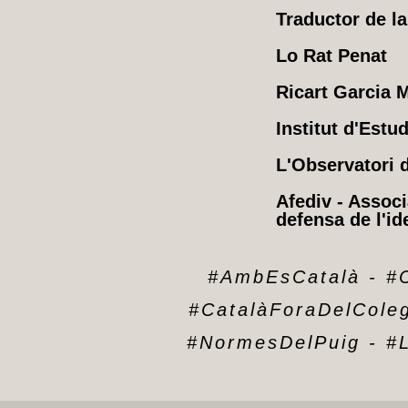
Traductor de l
Lo Rat Penat
Ricart Garcia 
Institut d'Estu
L'Observatori d
Afediv - Associ
defensa de l'id
#AmbEsCatalà
-
#C
#CatalàForaDelCole
#NormesDelPuig
-
#