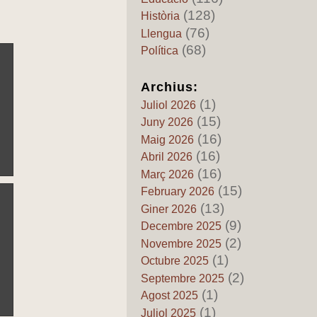
89 – L’inexistent “Regne de
(128)
Història
Catalunya”: quan la
(76)
terminologia moderna reescriu
Llengua
l’Edat Mija
(68)
Política
by Pedro Fuentes Caballero
22 de Juny de 2026
Archius:
Els mits del pancatalanisme
(1)
88 – Catalunya, els grecs i els
Juliol 2026
tartessos: quan l’imaginació
(15)
Juny 2026
substituïx a l’història
(16)
Maig 2026
by Pedro Fuentes Caballero
(16)
Abril 2026
20 de Juny de 2026
(16)
Març 2026
Els mits del pancatalanisme
(15)
87 – La “primera derrota de
February 2026
Napoleó en Catalunya”: entre
(13)
Giner 2026
la llegenda patriòtica i la
(9)
Decembre 2025
realitat històrica
(2)
Novembre 2025
by Pedro Fuentes Caballero
18 de Juny de 2026
(1)
Octubre 2025
(2)
Els mits del pancatalanisme
Septembre 2025
86 – El mit del repoblament
(1)
Agost 2025
exclusivament català del
(1)
Juliol 2025