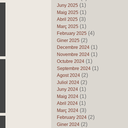
Regne de Valéncia
(1)
Juny 2025
by Pedro Fuentes Caballero
16 de Juny de 2026
(1)
Maig 2025
Els mits del pancatalanisme
(3)
Abril 2025
85 – La conquista del
(1)
Març 2025
Mediterràneu no va ser “una
(4)
February 2025
empresa catalana”: el perill de
(2)
Giner 2025
reescriure l’història
(1)
Decembre 2024
by Pedro Fuentes Caballero
14 de Juny de 2026
(1)
Novembre 2024
Sociólogos Valencianos al
(1)
Octubre 2024
servicio del Pancatalanismo
(1)
Septembre 2024
by Josefa Villanueva Espinosa
(2)
13 de Juny de 2026
Agost 2024
(2)
Juliol 2024
Els mits del pancatalanisme
84 – Amèrica no la varen
(1)
Juny 2024
descobrir els catalans: quan la
(1)
Maig 2024
fantasia substituïx a l’història
(1)
Abril 2024
by Pedro Fuentes Caballero
(3)
12 de Juny de 2026
Març 2024
(2)
February 2024
Els mits del pancatalanisme
83 – Pau Claris i el supost
(2)
Giner 2024