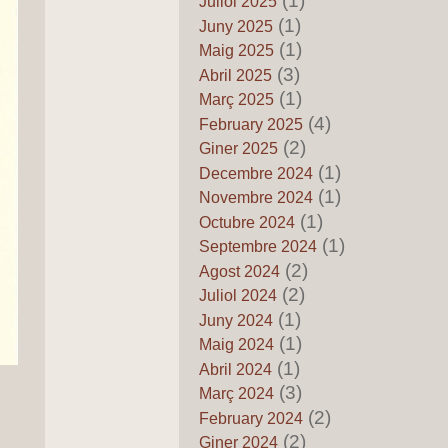
(1)
Juliol 2025
Regne de Valéncia
(1)
Juny 2025
by Pedro Fuentes Caballero
16 de Juny de 2026
(1)
Maig 2025
Els mits del pancatalanisme
(3)
Abril 2025
85 – La conquista del
(1)
Març 2025
Mediterràneu no va ser “una
(4)
February 2025
empresa catalana”: el perill de
(2)
Giner 2025
reescriure l’història
(1)
Decembre 2024
by Pedro Fuentes Caballero
14 de Juny de 2026
(1)
Novembre 2024
Sociólogos Valencianos al
(1)
Octubre 2024
servicio del Pancatalanismo
(1)
Septembre 2024
by Josefa Villanueva Espinosa
(2)
13 de Juny de 2026
Agost 2024
(2)
Juliol 2024
Els mits del pancatalanisme
84 – Amèrica no la varen
(1)
Juny 2024
descobrir els catalans: quan la
(1)
Maig 2024
fantasia substituïx a l’història
(1)
Abril 2024
by Pedro Fuentes Caballero
(3)
12 de Juny de 2026
Març 2024
(2)
February 2024
Els mits del pancatalanisme
83 – Pau Claris i el supost
(2)
Giner 2024