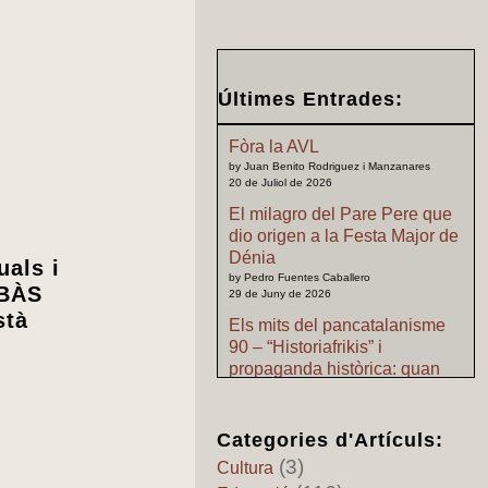
Últimes Entrades:
Fòra la AVL
by Juan Benito Rodriguez i Manzanares
20 de Juliol de 2026
El milagro del Pare Pere que
dio origen a la Festa Major de
Dénia
uals i
by Pedro Fuentes Caballero
ABÀS
29 de Juny de 2026
stà
Els mits del pancatalanisme
90 – “Historiafrikis” i
propaganda històrica: quan
l’imaginació pretén substituir
als archius
by Pedro Fuentes Caballero
Categories d'Artículs:
24 de Juny de 2026
(3)
Cultura
Els mits del pancatalanisme