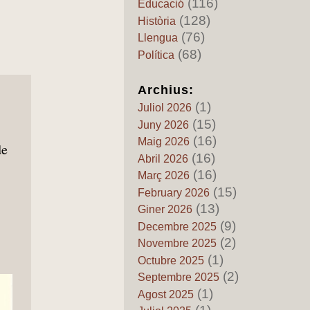
(116)
Educació
89 – L’inexistent “Regne de
(128)
Història
Catalunya”: quan la
(76)
terminologia moderna reescriu
Llengua
l’Edat Mija
(68)
Política
by Pedro Fuentes Caballero
22 de Juny de 2026
Archius:
Els mits del pancatalanisme
(1)
88 – Catalunya, els grecs i els
Juliol 2026
tartessos: quan l’imaginació
(15)
Juny 2026
substituïx a l’història
(16)
Maig 2026
de
by Pedro Fuentes Caballero
(16)
Abril 2026
20 de Juny de 2026
(16)
Març 2026
Els mits del pancatalanisme
(15)
87 – La “primera derrota de
February 2026
Napoleó en Catalunya”: entre
(13)
Giner 2026
la llegenda patriòtica i la
(9)
Decembre 2025
realitat històrica
(2)
Novembre 2025
by Pedro Fuentes Caballero
18 de Juny de 2026
(1)
Octubre 2025
(2)
Els mits del pancatalanisme
Septembre 2025
86 – El mit del repoblament
(1)
Agost 2025
exclusivament català del