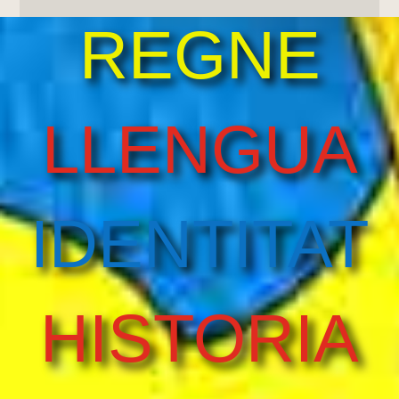
Mediterràneu no va ser “una empresa catalana”: el
REGNE
perill de reescriure l’història
by Pedro Fuentes Caballero
14 de Juny de 2026
Sociólogos Valencianos al servicio del
Pancatalanismo
LLENGUA
by Josefa Villanueva Espinosa
13 de Juny de 2026
Els mits del pancatalanisme 84 – Amèrica no la
varen descobrir els catalans: quan la fantasia
substituïx a l’història
IDENTITAT
by Pedro Fuentes Caballero
12 de Juny de 2026
Els mits del pancatalanisme 83 – Pau Claris i el
supost “crim d’Estat”: quan el mit substituïx a
l’història
by Pedro Fuentes Caballero
HISTORIA
10 de Juny de 2026
L’importància d’una tilde
by Juan Benito Rodriguez i Manzanares
9 de Juny de 2026
Els mits del pancatalanisme 82 – El mit imperial