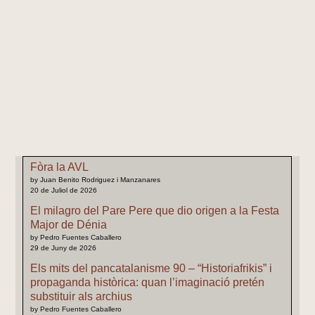
Fòra la AVL
by Juan Benito Rodriguez i Manzanares
20 de Juliol de 2026
El milagro del Pare Pere que dio origen a la Festa
Major de Dénia
by Pedro Fuentes Caballero
29 de Juny de 2026
Els mits del pancatalanisme 90 – “Historiafrikis” i
propaganda històrica: quan l’imaginació pretén
substituir als archius
by Pedro Fuentes Caballero