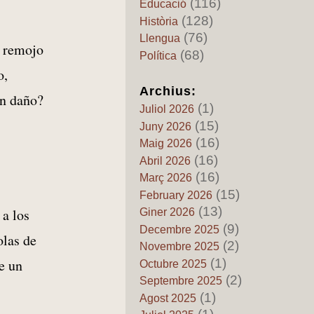
(116)
Educació
89 – L’inexistent “Regne de
(128)
Història
Catalunya”: quan la
(76)
terminologia moderna reescriu
Llengua
a remojo
l’Edat Mija
(68)
Política
by Pedro Fuentes Caballero
o,
22 de Juny de 2026
Archius:
Els mits del pancatalanisme
ún daño?
(1)
88 – Catalunya, els grecs i els
Juliol 2026
tartessos: quan l’imaginació
(15)
Juny 2026
substituïx a l’història
(16)
Maig 2026
by Pedro Fuentes Caballero
(16)
Abril 2026
20 de Juny de 2026
(16)
Març 2026
Els mits del pancatalanisme
(15)
87 – La “primera derrota de
February 2026
Napoleó en Catalunya”: entre
(13)
 a los
Giner 2026
la llegenda patriòtica i la
(9)
Decembre 2025
realitat històrica
olas de
(2)
Novembre 2025
by Pedro Fuentes Caballero
18 de Juny de 2026
(1)
e un
Octubre 2025
(2)
Els mits del pancatalanisme
Septembre 2025
86 – El mit del repoblament
(1)
Agost 2025
exclusivament català del