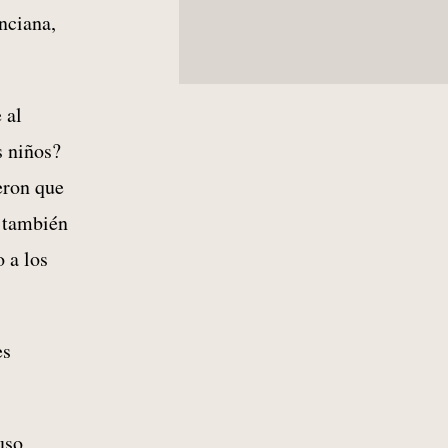
21 de Maig de 2026
nciana,
Els mits del pancatalanisme
72 – 1640 i el tumult català:
entre conflicte europeu i relat
nacional posterior
 al
by Pedro Fuentes Caballero
17 de Maig de 2026
s niños?
Els mits del pancatalanisme
71 – Dels Austrias a 1640:
eron que
tensions polítiques, fiscalitat i
el naiximent de nous relats
o también
històrics
by Pedro Fuentes Caballero
 a los
15 de Maig de 2026
Els mits del pancatalanisme
70 – Reis Catòlics: ¿L’orige
dels mals de Catalunya?
es
by Pedro Fuentes Caballero
13 de Maig de 2026
Els mits del pancatalanisme
69 – El controvertit i mitològic
orige de la senyera
uso