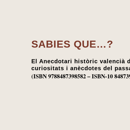
SABIES QUE…?
El Anecdotari històric valencià
curiositats i anècdotes del pass
(ISBN 9788487398582 – ISBN-10 84873