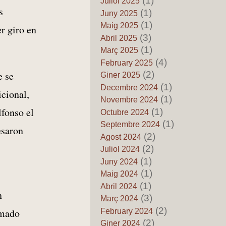
(1)
Juliol 2025
Regne de Valéncia
s
(1)
Juny 2025
by Pedro Fuentes Caballero
16 de Juny de 2026
(1)
Maig 2025
r giro en
Els mits del pancatalanisme
(3)
Abril 2025
85 – La conquista del
(1)
Març 2025
Mediterràneu no va ser “una
(4)
February 2025
empresa catalana”: el perill de
(2)
e se
Giner 2025
reescriure l’història
(1)
Decembre 2024
by Pedro Fuentes Caballero
icional,
14 de Juny de 2026
(1)
Novembre 2024
Sociólogos Valencianos al
lfonso el
(1)
Octubre 2024
servicio del Pancatalanismo
(1)
Septembre 2024
esaron
by Josefa Villanueva Espinosa
(2)
13 de Juny de 2026
Agost 2024
(2)
Juliol 2024
Els mits del pancatalanisme
84 – Amèrica no la varen
(1)
Juny 2024
descobrir els catalans: quan la
(1)
Maig 2024
fantasia substituïx a l’història
(1)
Abril 2024
by Pedro Fuentes Caballero
n
(3)
12 de Juny de 2026
Març 2024
(2)
imado
February 2024
Els mits del pancatalanisme
83 – Pau Claris i el supost
(2)
Giner 2024