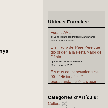
Últimes Entrades:
Fòra la AVL
by Juan Benito Rodriguez i Manzanares
20 de Juliol de 2026
El milagro del Pare Pere que
enya
dio origen a la Festa Major de
Dénia
by Pedro Fuentes Caballero
29 de Juny de 2026
Els mits del pancatalanisme
90 – “Historiafrikis” i
propaganda històrica: quan
l’imaginació pretén substituir
als archius
by Pedro Fuentes Caballero
Categories d'Artículs:
24 de Juny de 2026
(3)
Cultura
Els mits del pancatalanisme