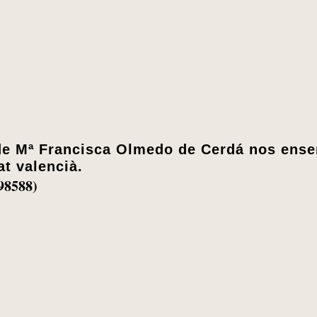
 de Mª Francisca Olmedo de Cerdá nos ens
at valencià.
98588)