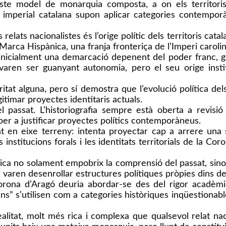
ste model de monarquia composta, a on els territoris 
 imperial catalana supon aplicar categories contemporà
ats nacionalistes és l’orige polític dels territoris catalan
Marca Hispànica, una franja fronteriça de l’Imperi carol
r inicialment una demarcació depenent del poder franc
 varen ser guanyant autonomia, pero el seu orige instit
oritat alguna, pero sí demostra que l’evolució política de
gitimar proyectes identitaris actuals.
 passat. L’historiografia sempre està oberta a revisió 
per a justificar proyectes polítics contemporàneus.
nt en eixe terreny: intenta proyectar cap a arrere una 
es institucions forals i les identitats territorials de la C
nica no solament empobrix la comprensió del passat, sino q
 varen desenrollar estructures polítiques pròpies dins de
orona d’Aragó deuria abordar-se des del rigor acadèmic
” s’utilisen com a categories històriques inqüestionables
ealitat, molt més rica i complexa que qualsevol relat nac