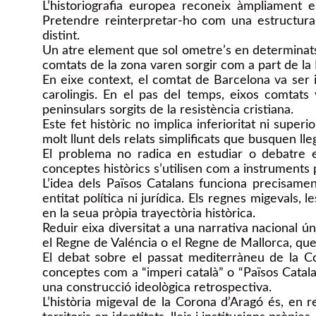
L’historiografia europea reconeix àmpliament e
Pretendre reinterpretar-ho com una estructura
distint.
Un atre element que sol ometre’s en determinats rel
comtats de la zona varen sorgir com a part de la 
En eixe context, el comtat de Barcelona va se
carolingis. En el pas del temps, eixos comtats
peninsulars sorgits de la resistència cristiana.
Este fet històric no implica inferioritat ni superi
molt llunt dels relats simplificats que busquen lle
El problema no radica en estudiar o debatre el
conceptes històrics s’utilisen com a instruments 
L’idea dels Països Catalans funciona precisame
entitat política ni jurídica. Els regnes migevals, l
en la seua pròpia trayectòria històrica.
Reduir eixa diversitat a una narrativa nacional ú
el Regne de Valéncia o el Regne de Mallorca, que
El debat sobre el passat mediterràneu de la C
conceptes com a “imperi català” o “Països Catalans
una construcció ideològica retrospectiva.
L’història migeval de la Corona d’Aragó és, en r