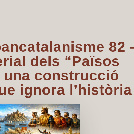
pancatalanisme 82 
erial dels “Països
 una construcció
ue ignora l’història