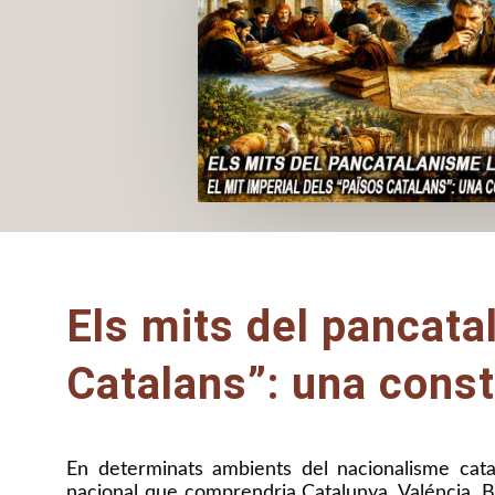
Els mits del pancata
Catalans”: una const
En determinats ambients del nacionalisme català
nacional que comprendria Catalunya, Valéncia, B