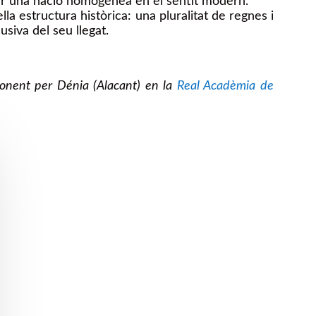
ituir una nació homogénea en el sentit modern.
a estructura històrica: una pluralitat de regnes i
siva del seu llegat.
onent per Dénia (Alacant) en la
Real Acadèmia de