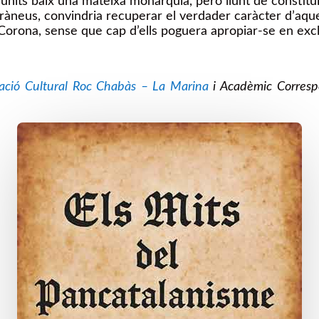
pies, units baix una mateixa monarquia, pero llunt de const
àneus, convindria recuperar el verdader caràcter d’aquell
 Corona, sense que cap d’ells poguera apropiar-se en exclu
iació Cultural Roc Chabàs – La Marina
i Acadèmic Corresp