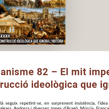
lanisme 82 – El mit impe
rucció ideològica que ign
 seguix repetint-se, en sorprenent insistència, l’idea
alears, Andorra i diverses zones d’Aragó, Múrcia, França