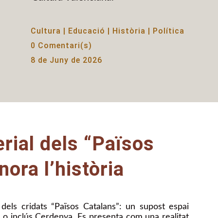
Cultura
|
Educació
|
Història
|
Política
0 Comentari(s)
8 de Juny de 2026
rial dels “Països
ora l’història
 dels cridats “Països Catalans”: un supost espai
 o inclús Cerdenya. Es presenta com una realitat