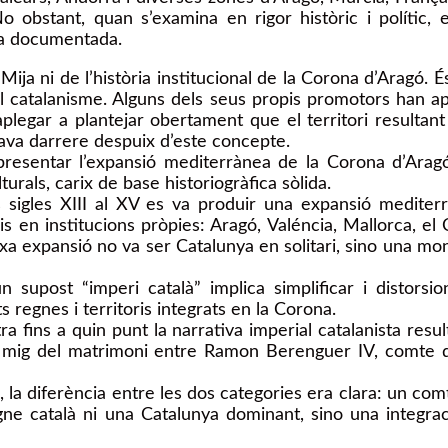
e. No obstant, quan s’examina en rigor històric i políti
ca documentada.
Mija ni de l’història institucional de la Corona d’Aragó.
el catalanisme. Alguns dels seus propis promotors han ap
 aplegar a plantejar obertament que el territori resultan
estava darrere despuix d’este concepte.
presentar l’expansió mediterrànea de la Corona d’Aragó
urals, carix de base historiogràfica sòlida.
els sigles XIII al XV es va produir una expansió medit
oris en institucions pròpies: Aragó, Valéncia, Mallorca, 
eixa expansió no va ser Catalunya en solitari, sino una m
 supost “imperi català” implica simplificar i distorsio
s regnes i territoris integrats en la Corona.
 fins a quin punt la narrativa imperial catalanista resul
per mig del matrimoni entre Ramon Berenguer IV, comte d
l, la diferència entre les dos categories era clara: un co
gne català ni una Catalunya dominant, sino una integra