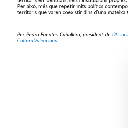
territoris en identitats, lleis i institucions prò
Per això, més que repetir mits polítics contempor
territoris que varen coexistir dins d’una mateixa
Per Pedro Fuentes Caballero, president de l’
Assoc
Cultura Valenciana