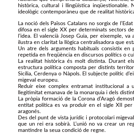
històrica, cultural i llingüística inqüestionabl
ideològic contemporàneu que de realitat històri
La noció dels Països Catalans no sorgix de l’Edat 
difosa en el sigle XX per determinats sectors d
l’idea. El valencià Josep Guia, per eixemple, va
ilustra en claritat la llògica centralisadora que 
Un atre dels arguments habituals consistix en 
repetida en freqüència en discursos polítics o cult
La realitat històrica és molt distinta. Durant 
estructura política composta per distints territ
Sicília, Cerdenya o Nàpols. El subjecte polític d’
migeval europeu.
Reduir eixe complex entramat institucional a un
llegitimitat emanava de la monarquia i dels distint
La pròpia formació de la Corona d’Aragó demostra
entitat política es va produir en el sigle XII 
aragonés.
Des del punt de vista jurídic i protocolari migeva
que un rei era sobirà. L’unió no va crear un re
mantindre la seua condició de regne.