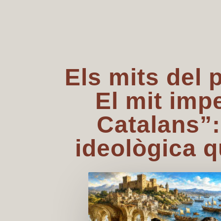
Els mits del 
El mit imp
Catalans”:
ideològica q