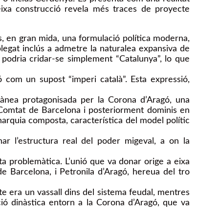
c, eixa construcció revela més traces de proyecte
 És, en gran mida, una formulació política moderna,
legat inclús a admetre la naturalea expansiva de
t podria cridar-se simplement “Catalunya”, lo que
 com un supost “imperi català”. Esta expressió,
errànea protagonisada per la Corona d’Aragó, una
el Comtat de Barcelona i posteriorment dominis en
onarquia composta, característica del model polític
nar l’estructura real del poder migeval, a on la
ta problemàtica. L’unió que va donar orige a eixa
e Barcelona, i Petronila d’Aragó, hereua del tro
mte era un vassall dins del sistema feudal, mentres
ció dinàstica entorn a la Corona d’Aragó, que va