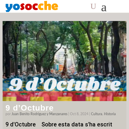
Mes:
octubre 2024
9 d’Octubre
por
Juan Benito Rodriguez y Manzanares
|
Oct 8, 2024
|
Cultura
,
Historia
9 d'Octubre Sobre esta data s'ha escrit