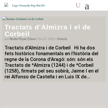
Mes:
enero 2023
Tractats d’Almizra i el de
Corbeil
por
Noelia Piquer Esteve
|
Ene 25, 2023
|
Historia
Tractats d'Almizra i de Corbeil Hi ha dos
fets històrics fonamentals en l'història del
regne de la Corona d'Aragó: són: són els
Tractats de *Almizra (1244) i de *Corbeil
(1258), firmats pel seu sobirà, Jaime I en el
rei Alfonso de Castella i en Luis IX de...