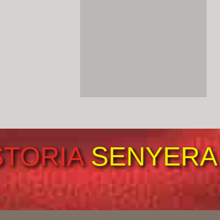
Els mits del pancatalanisme
80 – El naiximent del
nacionalisme català modern:
de la Renaixença a la política
del sigle XX
by Pedro Fuentes Caballero
4 de Juny de 2026
Els mits del pancatalanisme
79 – L’invenció moderna de
la Diada: del sigle XIX al
símbol polític contemporàneu
by Pedro Fuentes Caballero
2 de Juny de 2026
Els mits del pancatalanisme
78 – El màrtir que va eixir
STORIA
SENYERA
ben lliurat
by Pedro Fuentes Caballero
31 de Maig de 2026
Els mits del pancatalanisme
77 – La suposta “guerra
d’Espanya contra Catalunya”
by Pedro Fuentes Caballero