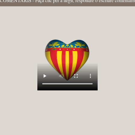
COMENTARIS - Faça clic per a llegir, respondre o escriure comentari