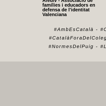
Afediv - Associació de
famílies i educadors en
defensa de l'identitat
Valenciana
#AmbEsCatalà
-
#C
#CatalàForaDelCole
#NormesDelPuig
-
#