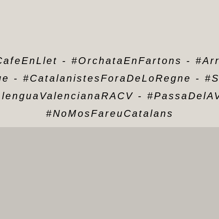
afeEnLlet
-
#OrchataEnFartons
-
#Ar
ge
-
#CatalanistesForaDeLoRegne
-
#S
LlenguaValencianaRACV
-
#PassaDelA
#NoMosFareuCatalans