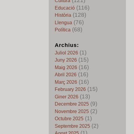
(121)
Cultura
Els mits del pancatalanisme
(116)
Educació
89 – L’inexistent “Regne de
(128)
Història
Catalunya”: quan la
(76)
terminologia moderna
Llengua
reescriu l’Edat Mija
(68)
Política
by Pedro Fuentes Caballero
22 de Juny de 2026
Archius:
Els mits del pancatalanisme
(1)
88 – Catalunya, els grecs i
Juliol 2026
els tartessos: quan
(15)
Juny 2026
l’imaginació substituïx a
(16)
Maig 2026
l’història
(16)
Abril 2026
by Pedro Fuentes Caballero
20 de Juny de 2026
(16)
Març 2026
(15)
Els mits del pancatalanisme
February 2026
87 – La “primera derrota de
(13)
Giner 2026
Napoleó en Catalunya”: entre
(9)
Decembre 2025
la llegenda patriòtica i la
(2)
Novembre 2025
realitat històrica
(1)
Octubre 2025
by Pedro Fuentes Caballero
18 de Juny de 2026
(2)
Septembre 2025
Els mits del pancatalanisme
(1)
Agost 2025