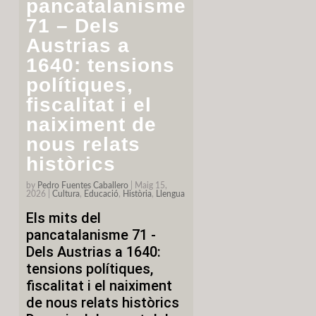
pancatalanisme
71 – Dels
Austrias a
1640: tensions
polítiques,
fiscalitat i el
naiximent de
nous relats
històrics
by
Pedro Fuentes Caballero
|
Maig 15,
2026
|
Cultura
,
Educació
,
Història
,
Llengua
Els mits del
pancatalanisme 71 -
Dels Austrias a 1640:
tensions polítiques,
fiscalitat i el naiximent
de nous relats històrics