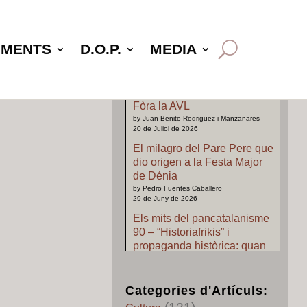
UMENTS
D.O.P.
MEDIA
Últimas Entradas:
Fòra la AVL
by Juan Benito Rodriguez i Manzanares
20 de Juliol de 2026
El milagro del Pare Pere que
dio origen a la Festa Major
de Dénia
by Pedro Fuentes Caballero
29 de Juny de 2026
Els mits del pancatalanisme
90 – “Historiafrikis” i
propaganda històrica: quan
l’imaginació pretén substituir
als archius
by Pedro Fuentes Caballero
Categories d'Artículs:
24 de Juny de 2026