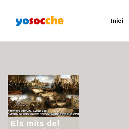
Inici
Dia:
Maig 15, 2026
Els mits del