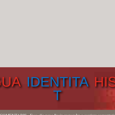
GUA
IDENTITA
HI
T