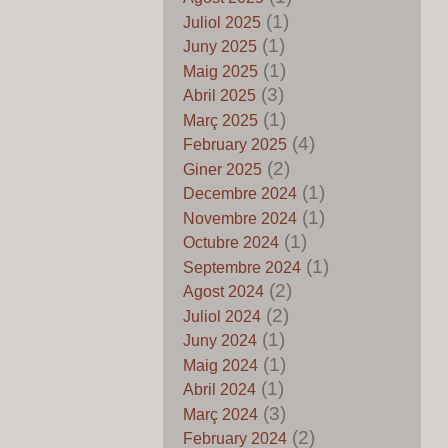
86 – El mit del repoblament
(1)
Juliol 2025
exclusivament català del
(1)
Juny 2025
Regne de Valéncia
(1)
Maig 2025
by Pedro Fuentes Caballero
16 de Juny de 2026
(3)
Abril 2025
Els mits del pancatalanisme
(1)
Març 2025
85 – La conquista del
(4)
February 2025
Mediterràneu no va ser “una
(2)
Giner 2025
empresa catalana”: el perill
(1)
de reescriure l’història
Decembre 2024
by Pedro Fuentes Caballero
(1)
Novembre 2024
14 de Juny de 2026
(1)
Octubre 2024
Sociólogos Valencianos al
(1)
Septembre 2024
servicio del Pancatalanismo
(2)
Agost 2024
by Josefa Villanueva Espinosa
13 de Juny de 2026
(2)
Juliol 2024
Els mits del pancatalanisme
(1)
Juny 2024
84 – Amèrica no la varen
(1)
Maig 2024
descobrir els catalans: quan
(1)
Abril 2024
la fantasia substituïx a
(3)
Març 2024
l’història
(2)
by Pedro Fuentes Caballero
February 2024