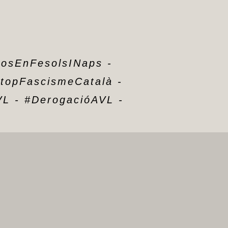
catalans prohibit l’accés a
Amèrica?
by Pedro Fuentes Caballero
21 de Maig de 2026
Els mits del pancatalanisme
72 – 1640 i el tumult català:
rosEnFesolsINaps
-
entre conflicte europeu i relat
nacional posterior
topFascismeCatalà
-
by Pedro Fuentes Caballero
17 de Maig de 2026
VL
-
#DerogacióAVL
-
Els mits del pancatalanisme
71 – Dels Austrias a 1640:
tensions polítiques, fiscalitat i
el naiximent de nous relats
històrics
by Pedro Fuentes Caballero
15 de Maig de 2026
Els mits del pancatalanisme
70 – Reis Catòlics: ¿L’orige
dels mals de Catalunya?
by Pedro Fuentes Caballero
13 de Maig de 2026