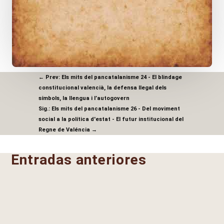
←
Prev: Els mits del pancatalanisme 24 - El blindage
constitucional valencià, la defensa llegal dels
símbols, la llengua i l’autogovern
Sig.: Els mits del pancatalanisme 26 - Del moviment
social a la política d'estat - El futur institucional del
Regne de Valéncia
→
Entradas anteriores