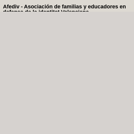
Afediv - Asociación de familias y educadores en
defensa de la identitat Valenciana
Yo Soc Che en Redes Sociales: