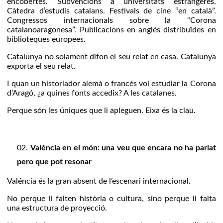
encobertes. Subvencions a universitats estrangeres.
Càtedra d’estudis catalans. Festivals de cine “en català”.
Congressos internacionals sobre la “Corona
catalanoaragonesa”. Publicacions en anglés distribuïdes en
biblioteques europees.
Catalunya no solament difon el seu relat en casa. Catalunya
exporta el seu relat.
I quan un historiador alemà o francés vol estudiar la Corona
d’Aragó, ¿a quines fonts accedix? A les catalanes.
Perque són les úniques que li apleguen. Eixa és la clau.
Valéncia en el món: una veu que encara no ha parlat
pero que pot resonar
Valéncia és la gran absent de l’escenari internacional.
No perque li falten història o cultura, sino perque li falta
una estructura de proyecció.