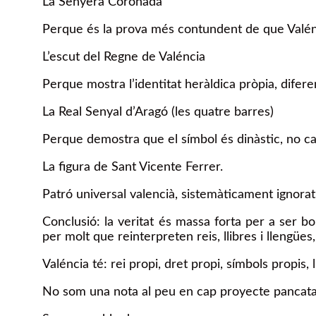
La Senyera Coronada
Perque és la prova més contundent de que Valénc
L’escut del Regne de Valéncia
Perque mostra l’identitat heràldica pròpia, difere
La Real Senyal d’Aragó (les quatre barres)
Perque demostra que el símbol és dinàstic, no ca
La figura de Sant Vicente Ferrer.
Patró universal valencià, sistemàticament ignorat
Conclusió: la veritat és massa forta per a ser 
per molt que reinterpreten reis, llibres i llengües
Valéncia té: rei propi, dret propi, símbols propis, l
No som una nota al peu en cap proyecte pancatal