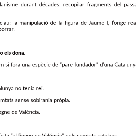
anisme durant décades: recopilar fragments del passat 
u: la manipulació de la figura de Jaume I, l’orige real
borrar.
no els dona.
com si fora una espècie de “pare fundador” d’una Cataluny
unya no tenia rei.
mtats sense sobirania pròpia.
Regne de Valéncia.
cita “el Regne de Valéncia” dels comtats catalans.