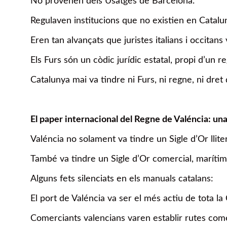
No provenen dels Usatges de Barcelona.
Regulaven institucions que no existien en Catalunya
Eren tan alvançats que juristes italians i occitan
Els Furs són un còdic jurídic estatal, propi d’un r
Catalunya mai va tindre ni Furs, ni regne, ni dret 
El paper internacional del Regne de Valéncia: un
Valéncia no solament va tindre un Sigle d’Or lliter
També va tindre un Sigle d’Or comercial, marítim 
Alguns fets silenciats en els manuals catalans:
El port de Valéncia va ser el més actiu de tota la
Comerciants valencians varen establir rutes comer