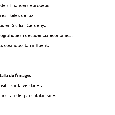
odels financers europeus.
es i teles de lux.
s en Sicília i Cerdenya.
emogràfiques i decadència econòmica,
, cosmopolita i influent.
alla de l’image.
nsibilisar la verdadera.
rioritari del pancatalanisme.