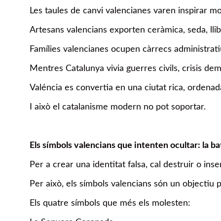
Les taules de canvi valencianes varen inspirar m
Artesans valencians exporten ceràmica, seda, llibr
Famílies valencianes ocupen càrrecs administratiu
Mentres Catalunya vivia guerres civils, crisis d
Valéncia es convertia en una ciutat rica, ordenada
I això el catalanisme modern no pot soportar.
Els símbols valencians que intenten ocultar: la bat
Per a crear una identitat falsa, cal destruir o inse
Per això, els símbols valencians són un objectiu p
Els quatre símbols que més els molesten: