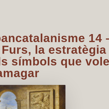
pancatalanisme 14 
 Furs, la estratègia
els símbols que vol
amagar