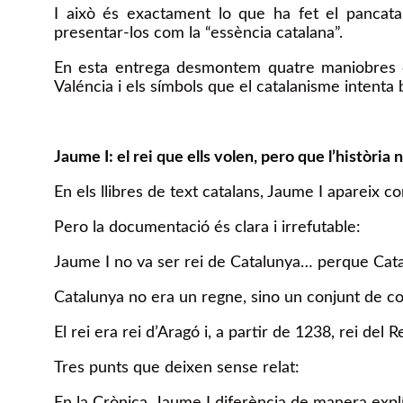
I això és exactament lo que ha fet el pancatal
presentar-los com la “essència catalana”.
En esta entrega desmontem quatre maniobres cla
Valéncia i els símbols que el catalanisme intenta 
Jaume I: el rei que ells volen, pero que l’història 
En els llibres de text catalans, Jaume I apareix 
Pero la documentació és clara i irrefutable:
Jaume I no va ser rei de Catalunya… perque Catal
Catalunya no era un regne, sino un conjunt de co
El rei era rei d’Aragó i, a partir de 1238, rei del 
Tres punts que deixen sense relat:
En la Crònica, Jaume I diferència de manera explí