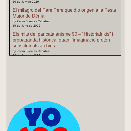
20 de July de 2026
El milagro del Pare Pere que dio origen a la Festa
Major de Dénia
by Pedro Fuentes Caballero
29 de June de 2026
Els mits del pancatalanisme 90 – “Historiafrikis” i
propaganda històrica: quan l’imaginació pretén
substituir als archius
by Pedro Fuentes Caballero
24 de June de 2026
Els mits del pancatalanisme 89 – L’inexistent
“Regne de Catalunya”: quan la terminologia
moderna reescriu l’Edat Mija
by Pedro Fuentes Caballero
22 de June de 2026
Els mits del pancatalanisme 88 – Catalunya, els
grecs i els tartessos: quan l’imaginació substituïx a
l’història
by Pedro Fuentes Caballero
20 de June de 2026
Els mits del pancatalanisme 87 – La “primera
derrota de Napoleó en Catalunya”: entre la