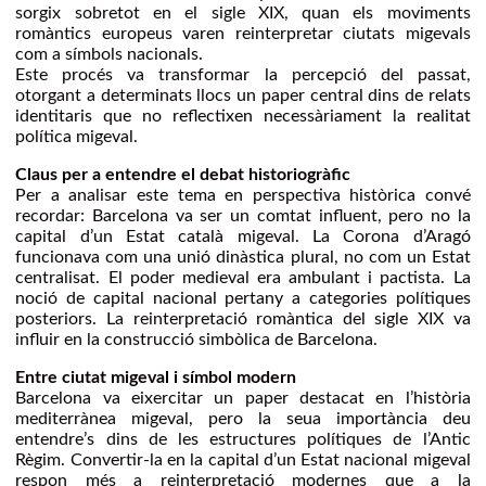
sorgix sobretot en el sigle XIX, quan els moviments
romàntics europeus varen reinterpretar ciutats migevals
com a símbols nacionals.
Este procés va transformar la percepció del passat,
otorgant a determinats llocs un paper central dins de relats
identitaris que no reflectixen necessàriament la realitat
política migeval.
Claus per a entendre el debat historiogràfic
Per a analisar este tema en perspectiva històrica convé
recordar: Barcelona va ser un comtat influent, pero no la
capital d’un Estat català migeval. La Corona d’Aragó
funcionava com una unió dinàstica plural, no com un Estat
centralisat. El poder medieval era ambulant i pactista. La
noció de capital nacional pertany a categories polítiques
posteriors. La reinterpretació romàntica del sigle XIX va
influir en la construcció simbòlica de Barcelona.
Entre ciutat migeval i símbol modern
Barcelona va eixercitar un paper destacat en l’història
mediterrànea migeval, pero la seua importància deu
entendre’s dins de les estructures polítiques de l’Antic
Règim. Convertir-la en la capital d’un Estat nacional migeval
respon més a reinterpretació modernes que a la