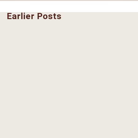
Earlier Posts
Juan Benito Rodriguez y Manzanares