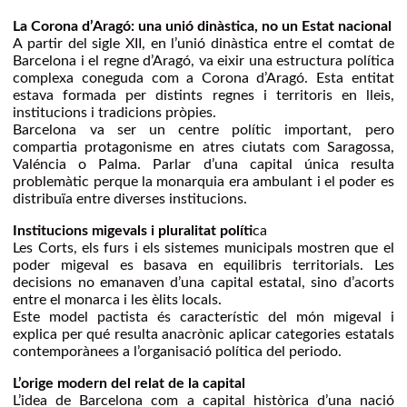
La Corona d’Aragó: una unió dinàstica, no un Estat nacional
A partir del sigle XII, en l’unió dinàstica entre el comtat de
Barcelona i el regne d’Aragó, va eixir una estructura política
complexa coneguda com a Corona d’Aragó. Esta entitat
estava formada per distints regnes i territoris en lleis,
institucions i tradicions pròpies.
Barcelona va ser un centre polític important, pero
compartia protagonisme en atres ciutats com Saragossa,
Valéncia o Palma. Parlar d’una capital única resulta
problemàtic perque la monarquia era ambulant i el poder es
distribuïa entre diverses institucions.
Institucions migevals i pluralitat políti
ca
Les Corts, els furs i els sistemes municipals mostren que el
poder migeval es basava en equilibris territorials. Les
decisions no emanaven d’una capital estatal, sino d’acorts
entre el monarca i les èlits locals.
Este model pactista és característic del món migeval i
explica per qué resulta anacrònic aplicar categories estatals
contemporànees a l’organisació política del periodo.
L’orige modern del relat de la capital
L’idea de Barcelona com a capital històrica d’una nació