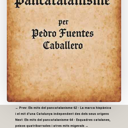
←
Prev: Els mits del pancatalanisme 62 - La marca hispànica
i el mit d'una Catalunya independent des dels seus orígens
Next: Els mits del pancatalanisme 64 - Esquadres catalanes,
peixos quatribarrades i atres mits migevals
→