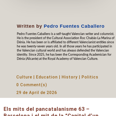
Written by
Pedro Fuentes Caballero
Pedro Fuentes Caballero is a self-taught Valencian writer and columnist.
He is the president of the Cultural Association Roc Chabàs-La Marina of
Dénia. He has been or is affiliated to different Valencianist entities since
he was twenty-seven years old. In all those years he has participated in
the Valencian cultural world and has always defended the Valencian
identity. Since 2025, he has been the Corresponding Academician for
Dénia (Alicante) at the Royal Academy of Valencian Culture.
Culture
|
Education
|
History
|
Politics
0 Comment(s)
29 de April de 2026
Els mits del pancatalanisme 63 –
Barcelona i el mit de la “Capital d’un