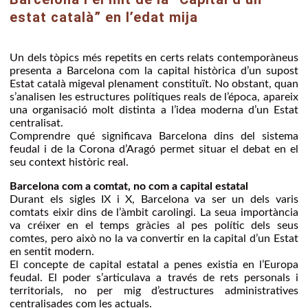
estat català” en l’edat mija
Un dels tòpics més repetits en certs relats contemporàneus
presenta a Barcelona com la capital històrica d’un supost
Estat català migeval plenament constituït. No obstant, quan
s’analisen les estructures polítiques reals de l’época, apareix
una organisació molt distinta a l’idea moderna d’un Estat
centralisat.
Comprendre qué significava Barcelona dins del sistema
feudal i de la Corona d’Aragó permet situar el debat en el
seu context històric real.
Barcelona com a comtat, no com a capital estatal
Durant els sigles IX i X, Barcelona va ser un dels varis
comtats eixir dins de l’àmbit carolingi. La seua importància
va créixer en el temps gràcies al pes polític dels seus
comtes, pero això no la va convertir en la capital d’un Estat
en sentit modern.
El concepte de capital estatal a penes existia en l’Europa
feudal. El poder s’articulava a través de rets personals i
territorials, no per mig d’estructures administratives
centralisades com les actuals.