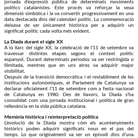
jornada d’expressió pública de determinats moviments
polítics catalanistes. Este procés va reforçar la seua
dimensió simbòlica i la va convertir progressivament en una
data destacada dins del calendari polític. La commemoració
deixava de ser únicament històrica per a adquirir un
significat polític cada volta més evident.
La Diada durant el sigle XX
A lo llarc del sigle XX, la celebració de l’11 de setembre va
travessar distintes etapes segons el context polític
espanyol. Durant determinats periodos va ser restringida o
llimitada, mentres que en uns atres va adquirir major
visibilitat.
Despuix de la transició democràtica i el restabliment de les
institucions autonòmiques, el Parlament de Catalunya va
declarar oficialment l’11 de setembre com a festa nacional
de Catalunya en 1980. Des de llavors, la Diada s’ha
consolidat com una jornada institucional i política de gran
rellevància en la vida pública catalana.
Memòria històrica i reinterpretació política
L’evolució de la Diada mostra cóm els acontenyiments
històrics poden adquirir significats nous en el pas del
temps. Lo que originalment va ser un episodi dins d’una