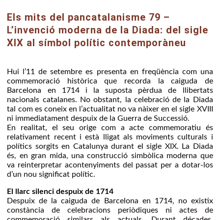
Els mits del pancatalanisme 79 –
L’invenció moderna de la Diada: del sigle
XIX al símbol polític contemporàneu
Hui l’11 de setembre es presenta en freqüència com una
commemoració històrica que recorda la caiguda de
Barcelona en 1714 i la suposta pèrdua de llibertats
nacionals catalanes. No obstant, la celebració de la Diada
tal com es coneix en l’actualitat no va nàixer en el sigle XVIII
ni immediatament despuix de la Guerra de Successió.
En realitat, el seu orige com a acte commemoratiu és
relativament recent i està lligat als moviments culturals i
polítics sorgits en Catalunya durant el sigle XIX. La Diada
és, en gran mida, una construcció simbòlica moderna que
va reinterpretar acontenyiments del passat per a dotar-los
d’un nou significat polític.
El llarc silenci despuix de 1714
Despuix de la caiguda de Barcelona en 1714, no existix
constància de celebracions periòdiques ni actes de
commemoració similars als actuals. Durant décades,