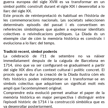
guerra europea del sigle XVIII es va transformar en un
símbol polític construït durant el sigle XIX i desenrollat a lo
llarc del sigle XX.
Este procés de reinterpretació és habitual en l’història de
les commemoracions nacionals. Les societats seleccionen
determinats episodis del passat i els convertixen en
referències simbòliques que ajuden a expressar identitats
colectives o reivindicacions polítiques. La Diada és un
eixemple clar de cóm la memòria històrica es construïx i
evoluciona a lo llarc del temps.
Tradició recent, símbol poderós
La celebració de l’11 de setembre no va nàixer
immediatament despuix de la caiguda de Barcelona en
1714, sino que va ser configurant-se gradualment a partir
del sigle XIX dins d’un context cultural i polític concret. El
procés que va dur a la creació de la Diada ilustra cóm els
fets històrics poden reinterpretar-se i transformar-se en
símbols colectius que adquirixen un significat molt més
ampli que l’acontenyiment original.
Comprendre esta evolució permet analisar el paper de la
memòria històrica en major perspectiva i distinguir entre
l’episodi històric de 1714 i la construcció simbòlica que es
va desenrollar posteriorment.