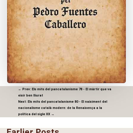
←
Prev: Els mits del pancatalanisme 78 - El màrtir que va
eixir ben lliurat
Next: Els mits del pancatalanisme 80 - El naiximent del
nacionalisme català modern: de la Renaixença a la
política del sigle XX
→
Earlier Posts