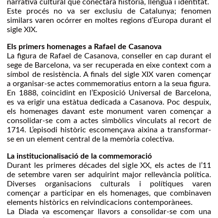
narrativa cultural que conectara història, llengua i identitat.
Este procés no va ser exclusiu de Catalunya; fenomen
similars varen ocórrer en moltes regions d’Europa durant el
sigle XIX.
Els primers homenages a Rafael de Casanova
La figura de Rafael de Casanova, conseller en cap durant el
sege de Barcelona, va ser recuperada en eixe context com a
símbol de resistència. A finals del sigle XIX varen començar
a organisar-se actes commemoratius entorn a la seua figura.
En 1888, coincidint en l’Exposició Universal de Barcelona,
es va erigir una estàtua dedicada a Casanova. Poc despuix,
els homenages davant este monument varen començar a
consolidar-se com a actes simbòlics vinculats al recort de
1714. L’episodi històric escomençava aixina a transformar-
se en un element central de la memòria colectiva.
La institucionalisació de la commemoració
Durant les primeres décades del sigle XX, els actes de l’11
de setembre varen ser adquirint major rellevància política.
Diverses organisacions culturals i polítiques varen
començar a participar en els homenages, que combinaven
elements històrics en reivindicacions contemporànees.
La Diada va escomençar llavors a consolidar-se com una