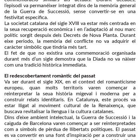
l’episodi va permanéixer integrat dins de la memòria general
de la Guerra de Successió, sense convertir-se en una
festivitat específica.
La societat catalana del sigle XVIII va estar més centrada en
la seua recuperació econòmica i en l’adaptació al nou marc
polític sorgit despuix dels Decrets de Nova Planta. Durant
eixe periodo, la memòria del conflicte no va adquirir el
caràcter simbòlic que tindria més tart.
El fet de que no existira una commemoració organisada
durant més d’un sigle demostra que la Diada no va nàixer
com una tradició històrica immediata.
El redescobertament romàntic del passat
Va ser durant el sigle XIX, en el context del romanticisme
europeu, quan molts territoris varen començar a
reinterpretar la seua història migeval i moderna per a
construir relats identitaris. En Catalunya, este procés va
estar lligat al moviment cultural de la Renaixença, que
buscava revitalisar la llengua i la cultura catalanes.
Dins d’eixe ambient intelectual, la Guerra de Successió i la
caiguda de Barcelona varen començar a ser reinterpretades
com a símbols de pèrdua de llibertats polítiques. El passat
es va convertir en una font d’inspiració per a construir una