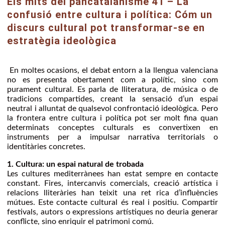
Els mits del pancatalanisme 41 – La
confusió entre cultura i política: Cóm un
discurs cultural pot transformar-se en
estratègia ideològica
En moltes ocasions, el debat entorn a la llengua valenciana
no es presenta obertament com a polític, sino com
purament cultural. Es parla de lliteratura, de música o de
tradicions compartides, creant la sensació d’un espai
neutral i alluntat de qualsevol confrontació ideològica. Pero
la frontera entre cultura i política pot ser molt fina quan
determinats conceptes culturals es convertixen en
instruments per a impulsar narrativa territorials o
identitàries concretes.
1. Cultura: un espai natural de trobada
Les cultures mediterrànees han estat sempre en contacte
constant. Fires, intercanvis comercials, creació artística i
relacions lliteràries han teixit una ret rica d’influències
mútues. Este contacte cultural és real i positiu. Compartir
festivals, autors o expressions artístiques no deuria generar
conflicte, sino enriquir el patrimoni comú.