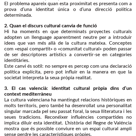
El problema apareix quan esta proximitat es presenta com a
prova d’una identitat única o d’una direcció política
determinada.
2. Quan el discurs cultural canvia de funció
Hi ha moments en que determinats proyectes culturals
adopten un llenguage aparentment neutre per a introduir
idees que van més allà de la cultura mateixa. Conceptes
com «espai compartit» o «comunitat cultural» poden passar
de ser descriptores artístics a convertir-se en categories
identitàries.
Este canvi és sotil: no sempre es percep com una declaració
política explícita, pero pot influir en la manera en que la
societat interpreta la seua pròpia realitat.
3. El cas valencià: identitat cultural pròpia dins d’un
context mediterràneu
La cultura valenciana ha mantingut relacions històriques en
molts territoris, pero també ha desenrollat una personalitat
singular marcada pel seu passat foral, la seua lliteratura i les
seues tradicions. Reconéixer influències compartides no
implica diluir esta identitat. L’història del Regne de Valéncia
mostra que és possible conviure en un espai cultural ampli
sense perdre les característiques pròpies.