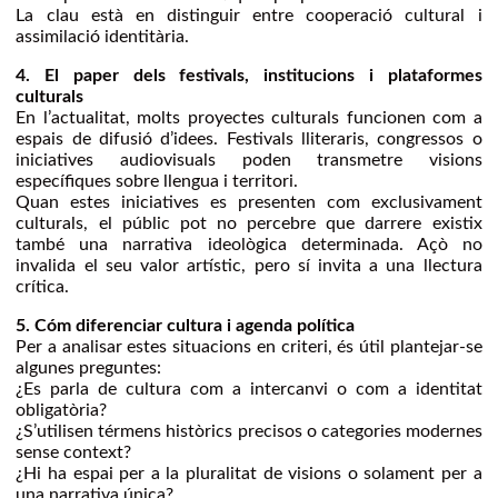
La clau està en distinguir entre cooperació cultural i
assimilació identitària.
4. El paper dels festivals, institucions i plataformes
culturals
En l’actualitat, molts proyectes culturals funcionen com a
espais de difusió d’idees. Festivals lliteraris, congressos o
iniciatives audiovisuals poden transmetre visions
específiques sobre llengua i territori.
Quan estes iniciatives es presenten com exclusivament
culturals, el públic pot no percebre que darrere existix
també una narrativa ideològica determinada. Açò no
invalida el seu valor artístic, pero sí invita a una llectura
crítica.
5. Cóm diferenciar cultura i agenda política
Per a analisar estes situacions en criteri, és útil plantejar-se
algunes preguntes:
¿Es parla de cultura com a intercanvi o com a identitat
obligatòria?
¿S’utilisen térmens històrics precisos o categories modernes
sense context?
¿Hi ha espai per a la pluralitat de visions o solament per a
una narrativa única?