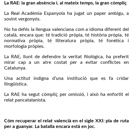
La RAE: la gran absència i, al mateix temps, la gran còmpliç
La Real Acadèmia Espanyola ha jugat un paper ambigu, a
sovint vergonyós.
No ha defés la llengua valenciana com a idioma diferent del
català, encara que: té tradició pròpia, té història pròpia, té
normativa pròpia, té lliteratura pròpia, té fonètica i
morfologia pròpies.
La RAE, llunt de defendre la veritat filològica, ha preferit
mirar cap a un atre costat per a evitar conflictes en
Catalunya.
Una actitut indigna d’una institució que es fa cridar
llingüística.
La RAE ha segut còmpliç per omissió, i això ha enfortit el
relat pancatalanista.
Cóm recuperar el relat valencià en el sigle XXI: pla de ruta
per a guanyar. La batalla encara està en joc.