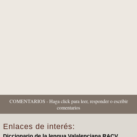
Els mits del pancatalanisme 90 -
“Historiafrikis” i propaganda històrica:
quan l'imaginació pretén substituir als...
COMENTARIOS - Haga click para leer, responder o escribir
comentarios
Enlaces de interés:
Diccionario de la lengua Valalenciana RACV