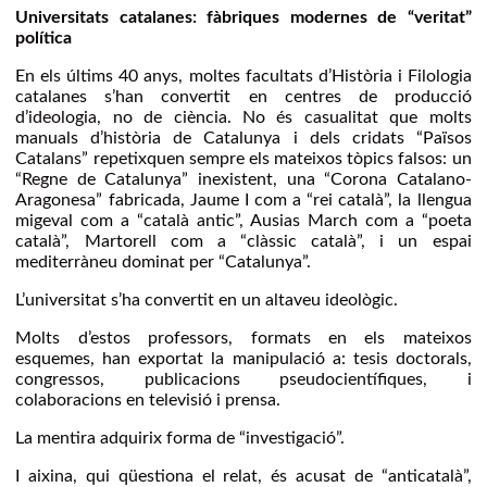
Universitats catalanes: fàbriques modernes de “veritat”
política
En els últims 40 anys, moltes facultats d’Història i Filologia
catalanes s’han convertit en centres de producció
d’ideologia, no de ciència. No és casualitat que molts
manuals d’història de Catalunya i dels cridats “Països
Catalans” repetixquen sempre els mateixos tòpics falsos: un
“Regne de Catalunya” inexistent, una “Corona Catalano-
Aragonesa” fabricada, Jaume I com a “rei català”, la llengua
migeval com a “català antic”, Ausias March com a “poeta
català”, Martorell com a “clàssic català”, i un espai
mediterràneu dominat per “Catalunya”.
L’universitat s’ha convertit en un altaveu ideològic.
Molts d’estos professors, formats en els mateixos
esquemes, han exportat la manipulació a: tesis doctorals,
congressos, publicacions pseudocientífiques, i
colaboracions en televisió i prensa.
La mentira adquirix forma de “investigació”.
I aixina, qui qüestiona el relat, és acusat de “anticatalà”,