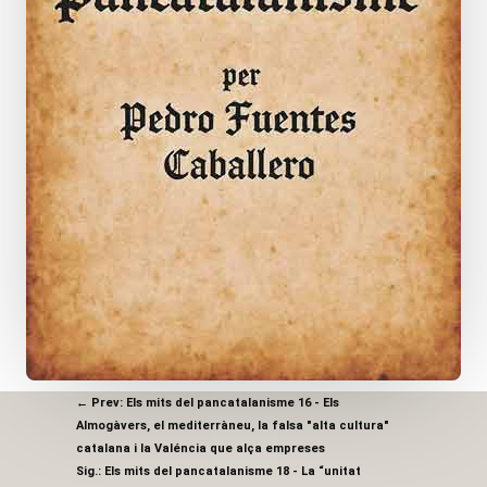
←
Prev: Els mits del pancatalanisme 16 - Els
Almogàvers, el mediterràneu, la falsa "alta cultura"
catalana i la Valéncia que alça empreses
Sig.: Els mits del pancatalanisme 18 - La “unitat