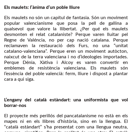
Els maulets: l’ànima d’un poble lliure
Els maulets no són un capítul de fantasia. Són un moviment
popular valencianisme que posa la pell de gallina a
qualsevol que valore la llibertat. ¿Per qué els maulets
desmonten el relat catalaniste? Perque varen lluitar pel
Regne de Valéncia, no per cap nació catalana. Perque
reclamaven la restauració dels Furs, no una “unitat
catalano-valenciana”. Perque eren un moviment autòcton,
naixcut de la terra valenciana i no d’ideologies importades.
Perque Dénia, Xàtiva i Alcoy es varen convertir en
emblemes de resistència valenciana. Els maulets són
l’essència del poble valencià: ferm, lliure i dispost a plantar
cara a qui siga.
L’engany del català estàndart: una uniformista que vol
borrar-nos
El proyecte més perillós del pancatalanisme no està en els
mapes ni en els llibres d’història, sino en la llengua. El
“català estàndart” s’ha presentat com una llengua neutra,