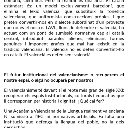
comuna, científica. Pero la realitat és una atra: El català
estàndart és: un model exclusivament barceloní, que
elimina el lèxic valencià, que substituïx la fonètica
valenciana, que uniformista construccions pròpies, i que
pretén convertir-nos en dialecte subordinat d’un proyecte
que no és el nostre. L’AVL, llunt de defendre el valencià, ha
actuat com un pont de sumissió normativa cap al català
central, introduint paraules alienes, eliminant formes
genuïnes i imponent grafies que mai han existit en la
tradició valenciana. El valencià no es defén convertint-ho
en català. El valencià es defén sent valencià.
El futur institucional del valencianisme: o recuperem el
nostre espai, o algú ho ocuparà per nosatros
El valencianisme té davant sí el repte més gran del sigle XXI:
recuperar els espais institucionals, culturals i educatius que
li corresponen per història i dignitat. ¿Qué cal fer?
Una Acadèmia Valenciana de la Llengua realment valenciana
Ni sumissió a l’IEC, ni normatives artificials. Fa falta una
institució que defenga la llengua del poble, no la dels
despachos.