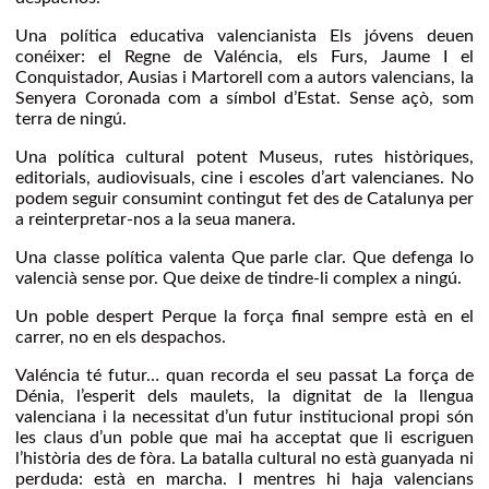
Una política educativa valencianista Els jóvens deuen
conéixer: el Regne de Valéncia, els Furs, Jaume I el
Conquistador, Ausias i Martorell com a autors valencians, la
Senyera Coronada com a símbol d’Estat. Sense açò, som
terra de ningú.
Una política cultural potent Museus, rutes històriques,
editorials, audiovisuals, cine i escoles d’art valencianes. No
podem seguir consumint contingut fet des de Catalunya per
a reinterpretar-nos a la seua manera.
Una classe política valenta Que parle clar. Que defenga lo
valencià sense por. Que deixe de tindre-li complex a ningú.
Un poble despert Perque la força final sempre està en el
carrer, no en els despachos.
Valéncia té futur… quan recorda el seu passat La força de
Dénia, l’esperit dels maulets, la dignitat de la llengua
valenciana i la necessitat d’un futur institucional propi són
les claus d’un poble que mai ha acceptat que li escriguen
l’història des de fòra. La batalla cultural no està guanyada ni
perduda: està en marcha. I mentres hi haja valencians