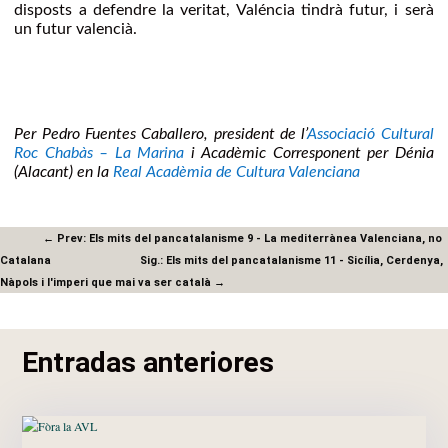
disposts a defendre la veritat, Valéncia tindrà futur, i serà
un futur valencià.
Per Pedro Fuentes Caballero, president de l’
Associació Cultural
Roc Chabàs – La Marina
i Acadèmic Corresponent per Dénia
(Alacant) en la
Real Acadèmia de Cultura Valenciana
←
Prev: Els mits del pancatalanisme 9 - La mediterrànea Valenciana, no
Catalana
Sig.: Els mits del pancatalanisme 11 - Sicília, Cerdenya,
Nàpols i l'imperi que mai va ser català
→
Entradas anteriores