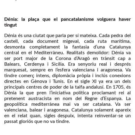
Dénia: la plaça que el pancatalanisme volguera haver
tingut
Dénia és una ciutat que parla per sí mateixa. Cada pedra del
castell, cada document migeval, cada ruta marítima,
desmonta completament la fantasia d’una Catalunya
central en el Mediterràneu. Realitats demolidor: Dénia va
ser port major de la Corona d’Aragó en trànsit cap a
Balears, Cerdenya i Sicília. Era senyoriu real i després
marquesat, sempre en l’esfera valenciana i aragonesa. Va
tindre comerç intens, diplomàcia pròpia i inclús conexions
directes en Gènova i Tunis. En el sigle XI ya era un dels
principals centres de poder de la taifa andalusí. En 1705, és
Dénia la que pren l’iniciativa política proclamant rei al
pretenent austracista en nom del Regne d’Espanya. La
geopolítica mediterrànea mai va ser catalana. Va ser
valenciana, balear i aragonesa. Catalunya solament apareix
en el relat quan, sigles despuix, intenta reinventar-se un
passat gloriós que no va tindre.