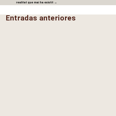
realitat que mai ha existit
→
Entradas anteriores
Juan Benito Rodriguez y Manzanares