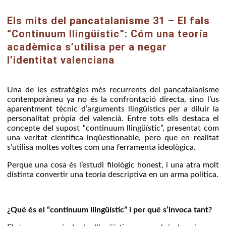
Els mits del pancatalanisme 31 – El fals
“Continuum llingüístic”: Cóm una teoría
acadèmica s’utilisa per a negar
l’identitat valenciana
​Una de les estratègies més recurrents del pancatalanisme
contemporàneu ya no és la confrontació directa, sino l’us
aparentment tècnic d’arguments llingüístics per a diluir la
personalitat pròpia del valencià. Entre tots ells destaca el
concepte del supost “continuum llingüístic”, presentat com
una veritat científica inqüestionable, pero que en realitat
s’utilisa moltes voltes com una ferramenta ideològica.
Perque una cosa és l’estudi filològic honest, i una atra molt
distinta convertir una teoria descriptiva en un arma política.
¿Qué és el “continuum llingüístic” i per qué s’invoca tant?