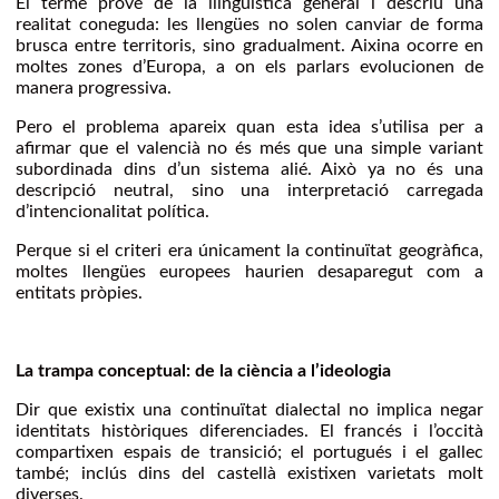
El terme prové de la llingüística general i descriu una
realitat coneguda: les llengües no solen canviar de forma
brusca entre territoris, sino gradualment. Aixina ocorre en
moltes zones d’Europa, a on els parlars evolucionen de
manera progressiva.
Pero el problema apareix quan esta idea s’utilisa per a
afirmar que el valencià no és més que una simple variant
subordinada dins d’un sistema alié. Això ya no és una
descripció neutral, sino una interpretació carregada
d’intencionalitat política.
Perque si el criteri era únicament la continuïtat geogràfica,
moltes llengües europees haurien desaparegut com a
entitats pròpies.
La trampa conceptual: de la ciència a l’ideologia
Dir que existix una continuïtat dialectal no implica negar
identitats històriques diferenciades. El francés i l’occità
compartixen espais de transició; el portugués i el gallec
també; inclús dins del castellà existixen varietats molt
diverses.