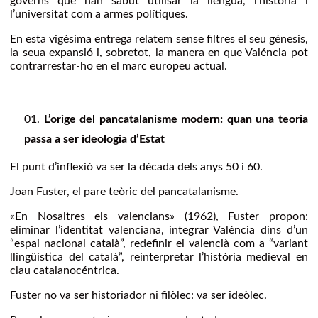
governs que han sabut utilisar la llengua, l’història i
l’universitat com a armes polítiques.
En esta vigèsima entrega relatem sense filtres el seu génesis,
la seua expansió i, sobretot, la manera en que Valéncia pot
contrarrestar-ho en el marc europeu actual.
L’orige del pancatalanisme modern: quan una teoria
passa a ser ideologia d’Estat
El punt d’inflexió va ser la década dels anys 50 i 60.
Joan Fuster, el pare teòric del pancatalanisme.
«En Nosaltres els valencians» (1962), Fuster propon:
eliminar l’identitat valenciana, integrar Valéncia dins d’un
“espai nacional català”, redefinir el valencià com a “variant
llingüística del català”, reinterpretar l’història medieval en
clau catalanocéntrica.
Fuster no va ser historiador ni filòlec: va ser ideòlec.