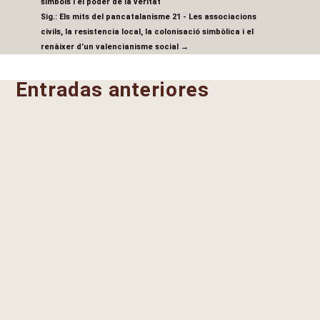
símbols i el poder de la veritat
Sig.: Els mits del pancatalanisme 21 - Les associacions
civils, la resistencia local, la colonisació simbòlica i el
renàixer d’un valencianisme social
→
Entradas anteriores
Juan Benito Rodriguez y Manzanares
Fòra la AVL Com tots sabem, l'infame
AVL, està «blindada» dins de l'Estatut
d'Autonomia Valencià, per tal motiu...