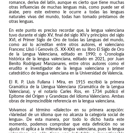
romance, deriva del latín, aunque es cierto que tiene muchas
otras influencias de muchas lenguas más, como puede ser el
árabe, pero este extremo le ocurre a todas las lenguas
naturales vivas del mundo, todas han tomado préstamos de
otras lenguas.
En este punto es preciso recordar que, la lengua valenciana
tuvo durante el siglo XV, final del siglo XIV y principios del siglo
XVI, el Primer Siglo de Oro de todas las Lenguas del mundo,
como así lo acreditan entre otros autores, el valenciano
Francesc Llisó i Genovés (S. XX-XXI) en su libro El Siglo de Oro
de la Lengua Valenciana, editado en 1990; o Cronología
histórica de la lengua valenciana, editado en 2021, por Juan
Benito Rodríguez Manzanares, entre otros autores como el
erudito e investigador de la lengua valenciana y primer
catedrático de lengua valenciana en la Universidad de Valencia.
El R. P. Lluís Fullana i Mira, en 1915 escribió la primera
Gramàtica de la Llengua Valenciana (Gramática de la Lengua
Valenciana), y el notario Carles Ros, en 1734 publicó el
Epitome del Origen y Grandezas del Idioma Valenciano. Ambas
obras de imprescindible referencia en la lengua valenciana.
Volvamos al término «dialecto» en su primera acepción:
«Variedad de un idioma que no alcanza la categoría social de
lengua». De esta manera, por todo lo dicho hasta este
momento, podemos comprobar que esta definición no se
ajusta ni aplica a la milenaria lengua valenciana, pues la lengua