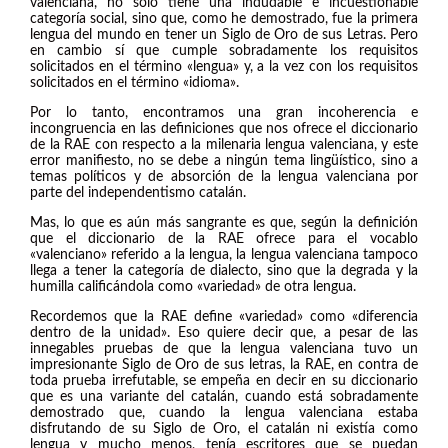
valenciana, no sólo tiene una indudable e incuestionable
categoría social, sino que, como he demostrado, fue la primera
lengua del mundo en tener un Siglo de Oro de sus Letras. Pero
en cambio sí que cumple sobradamente los requisitos
solicitados en el término «lengua» y, a la vez con los requisitos
solicitados en el término «idioma».
Por lo tanto, encontramos una gran incoherencia e
incongruencia en las definiciones que nos ofrece el diccionario
de la RAE con respecto a la milenaria lengua valenciana, y este
error manifiesto, no se debe a ningún tema lingüístico, sino a
temas políticos y de absorción de la lengua valenciana por
parte del independentismo catalán.
Mas, lo que es aún más sangrante es que, según la definición
que el diccionario de la RAE ofrece para el vocablo
«valenciano» referido a la lengua, la lengua valenciana tampoco
llega a tener la categoría de dialecto, sino que la degrada y la
humilla calificándola como «variedad» de otra lengua.
Recordemos que la RAE define «variedad» como «diferencia
dentro de la unidad». Eso quiere decir que, a pesar de las
innegables pruebas de que la lengua valenciana tuvo un
impresionante Siglo de Oro de sus letras, la RAE, en contra de
toda prueba irrefutable, se empeña en decir en su diccionario
que es una variante del catalán, cuando está sobradamente
demostrado que, cuando la lengua valenciana estaba
disfrutando de su Siglo de Oro, el catalán ni existía como
lengua y mucho menos, tenía escritores que se puedan