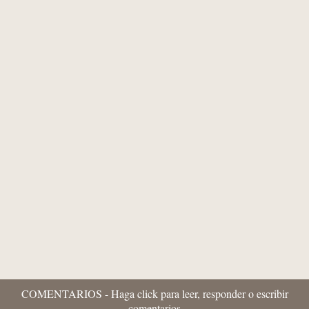
Pedro Fuentes Caballero
Els mits del pancatalanisme 90 -
“Historiafrikis” i propaganda històrica:
quan l'imaginació pretén substituir als...
COMENTARIOS - Haga click para leer, responder o escribir
comentarios