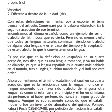
propia. (sic)
Variedad
2. Diferencia dentro de la unidad. (sic)
Con estas definiciones en mente, voy a exponer el tema
troncal del artículo. Comenzaré por la palabra «dialecto». En la
segunda acepción de ese término,
encontramos al idioma español, como un ejemplo de ser un
dialecto del latín, cosa que es cierta. Pero no es menos cierto
que todas las lenguas naturales comienzan siendo un dialecto
de alguna otra lengua, y es el paso del tiempo y la aceptación
de este dialecto, lo que le convierte en una lengua.
Es por ello que en la definición de «español» en su cuarta
acepción, nos dice que es una lengua romance, y ya no habla
de dialecto, ya que la lengua española es la cuarta más hablada
en el mundo, tras el inglés, el chino mandarín y el indi por este
orden.
Ahora comentemos el término «catalán», del cual, en su cuarta
acepción, que es la relacionada con la lengua, no dice en
ningún momento que haya sido dialecto de ninguna otra
lengua. Es como si esta fuera el principio y el fin en sí misma,
sin pertenecer ni haber pertenecido nunca a ningún grupo de
lenguas. Aunque es sobradamente conocido que el catalán
moderno fue un invento de laboratorio del químico Pompeu
Fabra i Poch (1868-1948), por petición del nacionalista catalán