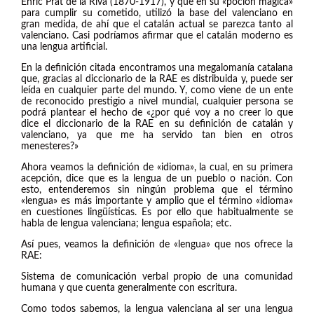
Enric Prat de la Riva (1870-1917), y que en su «poción mágica»
para cumplir su cometido, utilizó la base del valenciano en
gran medida, de ahí que el catalán actual se parezca tanto al
valenciano. Casi podríamos afirmar que el catalán moderno es
una lengua artificial.
En la definición citada encontramos una megalomanía catalana
que, gracias al diccionario de la RAE es distribuida y, puede ser
leída en cualquier parte del mundo. Y, como viene de un ente
de reconocido prestigio a nivel mundial, cualquier persona se
podrá plantear el hecho de «¿por qué voy a no creer lo que
dice el diccionario de la RAE en su definición de catalán y
valenciano, ya que me ha servido tan bien en otros
menesteres?»
Ahora veamos la definición de «idioma», la cual, en su primera
acepción, dice que es la lengua de un pueblo o nación. Con
esto, entenderemos sin ningún problema que el término
«lengua» es más importante y amplio que el término «idioma»
en cuestiones lingüísticas. Es por ello que habitualmente se
habla de lengua valenciana; lengua española; etc.
Así pues, veamos la definición de «lengua» que nos ofrece la
RAE:
Sistema de comunicación verbal propio de una comunidad
humana y que cuenta generalmente con escritura.
Como todos sabemos, la lengua valenciana al ser una lengua