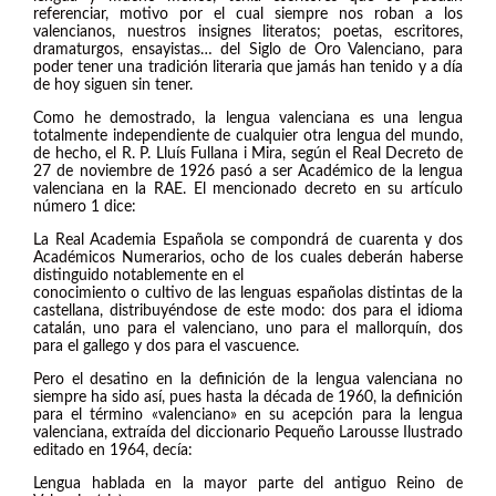
referenciar, motivo por el cual siempre nos roban a los
valencianos, nuestros insignes literatos; poetas, escritores,
dramaturgos, ensayistas… del Siglo de Oro Valenciano, para
poder tener una tradición literaria que jamás han tenido y a día
de hoy siguen sin tener.
Como he demostrado, la lengua valenciana es una lengua
totalmente independiente de cualquier otra lengua del mundo,
de hecho, el R. P. Lluís Fullana i Mira, según el Real Decreto de
27 de noviembre de 1926 pasó a ser Académico de la lengua
valenciana en la RAE. El mencionado decreto en su artículo
número 1 dice:
La Real Academia Española se compondrá de cuarenta y dos
Académicos Numerarios, ocho de los cuales deberán haberse
distinguido notablemente en el
conocimiento o cultivo de las lenguas españolas distintas de la
castellana, distribuyéndose de este modo: dos para el idioma
catalán, uno para el valenciano, uno para el mallorquín, dos
para el gallego y dos para el vascuence.
Pero el desatino en la definición de la lengua valenciana no
siempre ha sido así, pues hasta la década de 1960, la definición
para el término «valenciano» en su acepción para la lengua
valenciana, extraída del diccionario Pequeño Larousse Ilustrado
editado en 1964, decía:
Lengua hablada en la mayor parte del antiguo Reino de