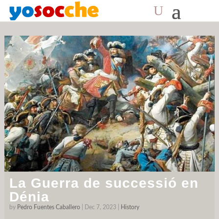
Day:
December 7, 2023
La Guerra de successió en
Dénia
by
Pedro Fuentes Caballero
|
Dec 7, 2023
|
History