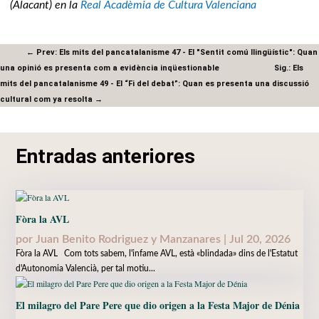
(Alacant) en la
Real Acadèmia de Cultura Valenciana
←
Prev: Els mits del pancatalanisme 47 - El "Sentit comú llingüístic": Quan
una opinió es presenta com a evidència inqüestionable
Sig.: Els
mits del pancatalanisme 49 - El “Fi del debat”: Quan es presenta una discussió
cultural com ya resolta
→
Entradas anteriores
Fòra la AVL
por
Juan Benito Rodriguez y Manzanares
|
Jul 20, 2026
Fòra la AVL Com tots sabem, l'infame AVL, està «blindada» dins de l'Estatut
d'Autonomia Valencià, per tal motiu...
El milagro del Pare Pere que dio origen a la Festa Major de Dénia