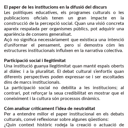
El paper de les institucions en la difusió del discurs
Les polítiques educatives, els programes culturals o les
publicacions oficials tenen un gran impacte en la
construcció de la percepció social. Quan una visió concreta
apareix respalada per organismes públics, pot adquirir una
apariència de consens generalisat.
Açò no significa necessàriament que existixca una intenció
d’uniformar el pensament, pero sí demostra cóm les
estructures institucionals influïxen en la narrativa colectiva.
Participació social i llegitimitat
Una institució guanya llegitimitat quan manté espais oberts
al diàlec i a la pluralitat. El debat cultural s’enfortix quan
diferents perspectives poden expressar-se i ser escoltades
dins de marcs institucionals.
La participació social no debilita a les institucions; al
contrari, pot reforçar la seua credibilitat en mostrar que el
coneiximent i la cultura són processos dinàmics.
Cóm analisar críticament l’idea de neutralitat
Per a entendre millor el paper institucional en els debats
culturals, convé reflexionar sobre algunes qüestions:
¿Quin context històric rodeja la creació o actuació de