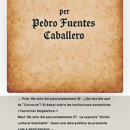
←
Prev: Els mits del pancatalanisme 35 - ¿Quí decidix qué
és “Correcte”? El debat sobre les institucions normatives
i l’autoritat llingüística-+
Next: Els mits del pancatalanisme 37 - La suposta “Unitat
cultural inevitable”: Quan una idea política es presenta
com a destí històric
→