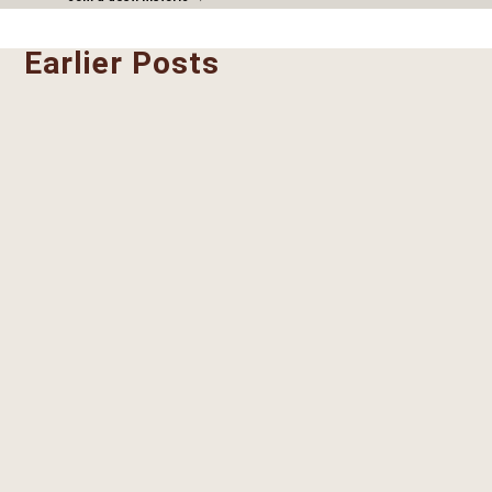
Earlier Posts
Juan Benito Rodriguez y Manzanares