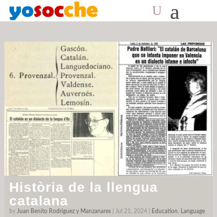
Month:
July 2024
Història de la llengua
catalana
by
Juan Benito Rodriguez y Manzanares
|
Jul 21, 2024
|
Education
,
Language