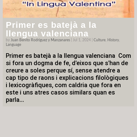
Primer es batejà a la
llengua valenciana
by
Juan Benito Rodriguez y Manzanares
|
Jul 1, 2024
|
Culture
,
History
,
Language
Primer es batejà a la llengua valenciana Com
si fora un dogma de fe, d'eixos que s'han de
creure a soles perque sí, sense atendre a
cap tipo de raons i explicacions filològiques
i lexicogràfiques, com caldria que fora en
este i uns atres casos similars quan es
parla...