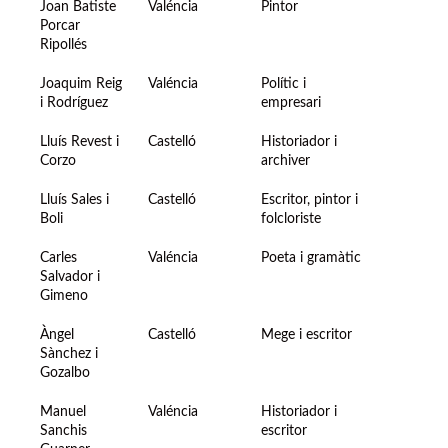
Joan Batiste
Valéncia
Pintor
Porcar
Ripollés
Joaquim Reig
Valéncia
Polític i
i Rodríguez
empresari
Lluís Revest i
Castelló
Historiador i
Corzo
archiver
Lluís Sales i
Castelló
Escritor, pintor i
Boli
folcloriste
Carles
Valéncia
Poeta i gramàtic
Salvador i
Gimeno
Àngel
Castelló
Mege i escritor
Sànchez i
Gozalbo
Manuel
Valéncia
Historiador i
Sanchis
escritor