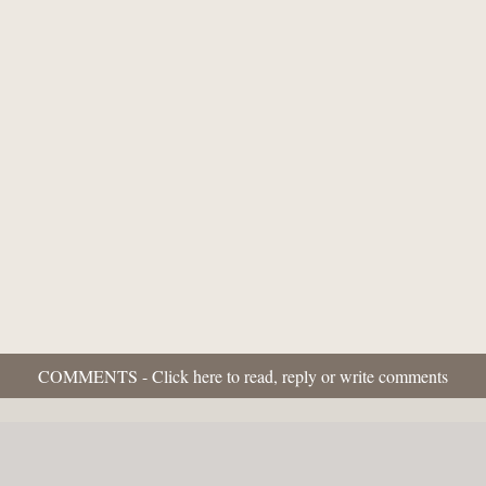
COMMENTS - Click here to read, reply or write comments
Usefull Links:
Dictionary of the Valencian Language RACV