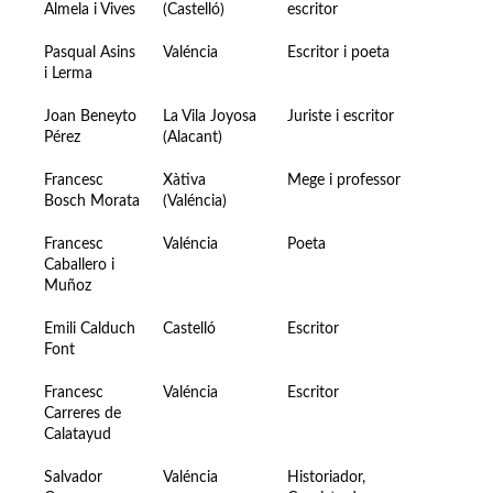
Almela i Vives
(Castelló)
escritor
Pasqual Asins
Valéncia
Escritor i poeta
i Lerma
Joan Beneyto
La Vila Joyosa
Juriste i escritor
Pérez
(Alacant)
Francesc
Xàtiva
Mege i professor
Bosch Morata
(Valéncia)
Francesc
Valéncia
Poeta
Caballero i
Muñoz
Emili Calduch
Castelló
Escritor
Font
Francesc
Valéncia
Escritor
Carreres de
Calatayud
Salvador
Valéncia
Historiador,