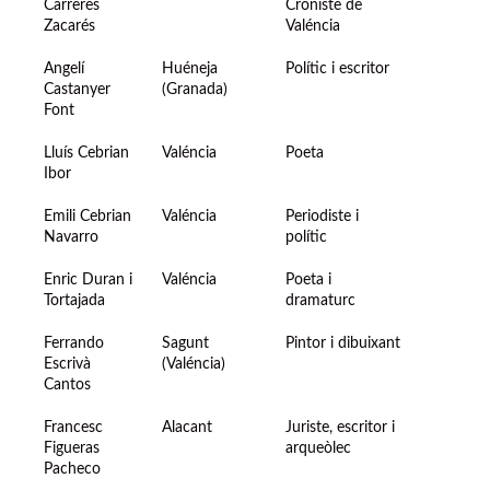
Carreres
Croniste de
Zacarés
Valéncia
Angelí
Huéneja
Polític i escritor
Castanyer
(Granada)
Font
Lluís Cebrian
Valéncia
Poeta
Ibor
Emili Cebrian
Valéncia
Periodiste i
Navarro
polític
Enric Duran i
Valéncia
Poeta i
Tortajada
dramaturc
Ferrando
Sagunt
Pintor i dibuixant
Escrivà
(Valéncia)
Cantos
Francesc
Alacant
Juriste, escritor i
Figueras
arqueòlec
Pacheco