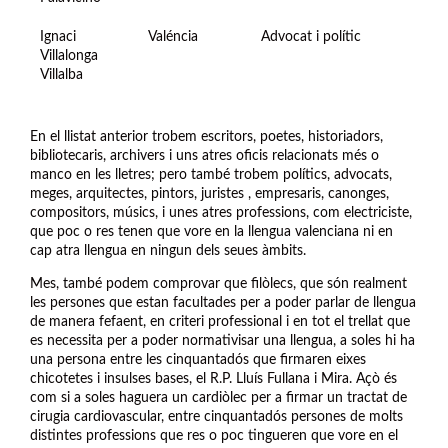
Ignaci
Valéncia
Advocat i polític
Villalonga
Villalba
En el llistat anterior trobem escritors, poetes, historiadors,
bibliotecaris, archivers i uns atres oficis relacionats més o
manco en les lletres; pero també trobem polítics, advocats,
meges, arquitectes, pintors, juristes , empresaris, canonges,
compositors, músics, i unes atres professions, com electriciste,
que poc o res tenen que vore en la llengua valenciana ni en
cap atra llengua en ningun dels seues àmbits.
Mes, també podem comprovar que filòlecs, que són realment
les persones que estan facultades per a poder parlar de llengua
de manera fefaent, en criteri professional i en tot el trellat que
es necessita per a poder normativisar una llengua, a soles hi ha
una persona entre les cinquantadós que firmaren eixes
chicotetes i insulses bases, el R.P. Lluís Fullana i Mira. Açò és
com si a soles haguera un cardiòlec per a firmar un tractat de
cirugia cardiovascular, entre cinquantadós persones de molts
distintes professions que res o poc tingueren que vore en el