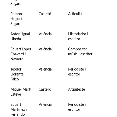
Segarra
Ramon
Castelló
Articuliste
Huguet i
Segarra
Antoni Igual
Valéncia
Historiador i
Ubeda
escritor
Eduart Lopez-
Valéncia
Compositor,
Chavarri i
músic i escritor
Navarro
Teodor
Valéncia
Periodiste i
Llorente i
escritor
Falco
Miquel Martí
Castelló
Arquitecte
Esteve
Eduart
Valéncia
Periodiste i
Martínez i
escritor
Ferrando