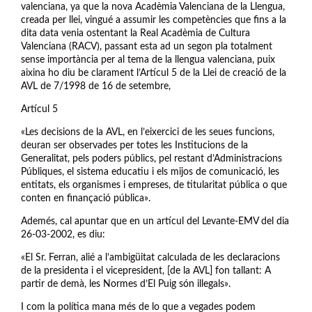
valenciana, ya que la nova Acadèmia Valenciana de la Llengua,
creada per llei, vingué a assumir les competències que fins a la
dita data venia ostentant la Real Acadèmia de Cultura
Valenciana (RACV), passant esta ad un segon pla totalment
sense importància per al tema de la llengua valenciana, puix
aixina ho diu be clarament l’Artícul 5 de la Llei de creació de la
AVL de 7/1998 de 16 de setembre,
Artícul 5
«Les decisions de la AVL, en l’eixercici de les seues funcions,
deuran ser observades per totes les Institucions de la
Generalitat, pels poders públics, pel restant d’Administracions
Públiques, el sistema educatiu i els mijos de comunicació, les
entitats, els organismes i empreses, de titularitat pública o que
conten en finançació pública».
Ademés, cal apuntar que en un artícul del Levante-EMV del dia
26-03-2002, es diu:
«El Sr. Ferran, alié a l’ambigüitat calculada de les declaracions
de la presidenta i el vicepresident, [de la AVL] fon tallant: A
partir de demà, les Normes d’El Puig són illegals».
I com la política mana més de lo que a vegades podem