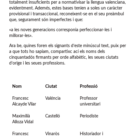
totalment insuficients per a normativisar la llengua valenciana,
evidentment. Ademés, estes bases tenien a soles un caràcter
provisional i transaccional, reconeixent-se en el seu preàmbul
que, segurament són imperfectes i que:
«a les noves generacions corresponia perfeccionar-les i
millorar-les».
Ara be, quines foren els signants d’este minúscul text, puix per
a que tots ho sapiam, compartixc ací els noms dels
cinquantadós firmants per orde alfabètic, les seues ciutats
d’orige i les seues professions.
Nom
Ciutat
Professió
Francesc
Valéncia
Professor
Alcayde Vilar
universitari
Maximilià
Castelló
Periodiste
Alloza Vidal
Francesc
Vinaròs
Historiador i