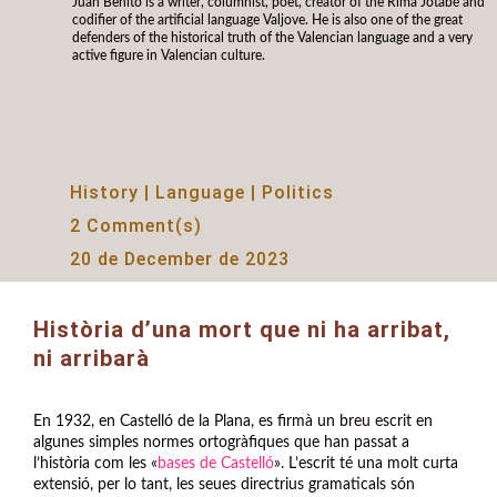
Juan Benito is a writer, columnist, poet, creator of the Rima Jotabé and
codifier of the artificial language Valjove. He is also one of the great
defenders of the historical truth of the Valencian language and a very
active figure in Valencian culture.
History
|
Language
|
Politics
2 Comment(s)
20 de December de 2023
Història d’una mort que ni ha arribat,
ni arribarà
En 1932, en Castelló de la Plana, es firmà un breu escrit en
algunes simples normes ortogràfiques que han passat a
l’història com les «
bases de Castelló
». L’escrit té una molt curta
extensió, per lo tant, les seues directrius gramaticals són