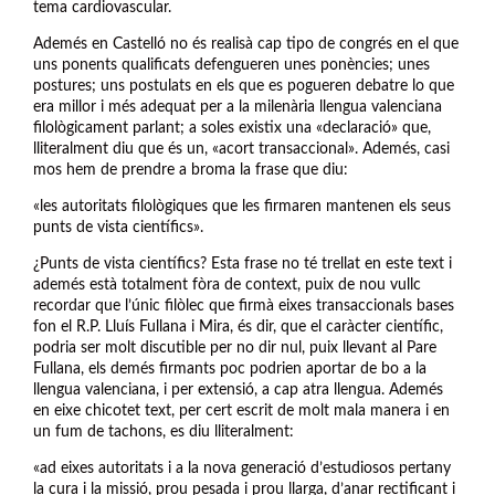
tema cardiovascular.
Ademés en Castelló no és realisà cap tipo de congrés en el que
uns ponents qualificats defengueren unes ponències; unes
postures; uns postulats en els que es pogueren debatre lo que
era millor i més adequat per a la milenària llengua valenciana
filològicament parlant; a soles existix una «declaració» que,
lliteralment diu que és un, «acort transaccional». Ademés, casi
mos hem de prendre a broma la frase que diu:
«les autoritats filològiques que les firmaren mantenen els seus
punts de vista científics».
¿Punts de vista científics? Esta frase no té trellat en este text i
ademés està totalment fòra de context, puix de nou vullc
recordar que l’únic filòlec que firmà eixes transaccionals bases
fon el R.P. Lluís Fullana i Mira, és dir, que el caràcter científic,
podria ser molt discutible per no dir nul, puix llevant al Pare
Fullana, els demés firmants poc podrien aportar de bo a la
llengua valenciana, i per extensió, a cap atra llengua. Ademés
en eixe chicotet text, per cert escrit de molt mala manera i en
un fum de tachons, es diu lliteralment:
«ad eixes autoritats i a la nova generació d’estudiosos pertany
la cura i la missió, prou pesada i prou llarga, d’anar rectificant i