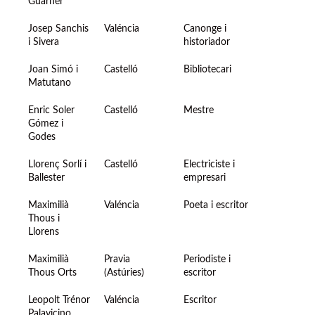
Guarner
Josep Sanchis
Valéncia
Canonge i
i Sivera
historiador
Joan Simó i
Castelló
Bibliotecari
Matutano
Enric Soler
Castelló
Mestre
Gómez i
Godes
Llorenç Sorlí i
Castelló
Electriciste i
Ballester
empresari
Maximilià
Valéncia
Poeta i escritor
Thous i
Llorens
Maximilià
Pravia
Periodiste i
Thous Orts
(Astúries)
escritor
Leopolt Trénor
Valéncia
Escritor
Palavicino