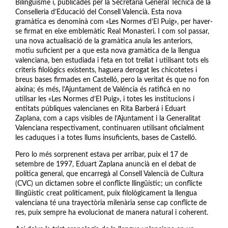
Bilingüisme i, publicades per la Secretaria General Tècnica de la
Conselleria d’Educació del Consell Valencià. Esta nova
gramàtica es denominà com «Les Normes d’El Puig», per haver-
se firmat en eixe emblemàtic Real Monasteri. I com sol passar,
una nova actualisació de la gramàtica anula les anteriors,
motiu suficient per a que esta nova gramàtica de la llengua
valenciana, ben estudiada i feta en tot trellat i utilisant tots els
criteris filològics existents, haguera derogat les chicotetes i
breus bases firmades en Castelló, pero la veritat és que no fon
aixina; és més, l’Ajuntament de Valéncia és ratificà en no
utilisar les «Les Normes d’El Puig», i totes les institucions i
entitats públiques valencianes en Rita Barberá i Eduart
Zaplana, com a caps visibles de l’Ajuntament i la Generalitat
Valenciana respectivament, continuaren utilisant oficialment
les caduques i a totes llums insuficients, bases de Castelló.
Pero lo més sorprenent estava per arribar, puix el 17 de
setembre de 1997, Eduart Zaplana anuncià en el debat de
política general, que encarregà al Consell Valencià de Cultura
(CVC) un dictamen sobre el conflicte llingüístic; un conflicte
llingüístic creat políticament, puix filològicament la llengua
valenciana té una trayectòria milenària sense cap conflicte de
res, puix sempre ha evolucionat de manera natural i coherent.