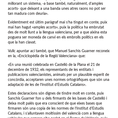
millorant un sistema, -a base també, naturalment, d’amples
acorts- que deixant a una banda unes atres raons no pot ser
tan madura com deuria».
Evidentment est últim paràgraf mai s’ha tingut en conte, puix
mai han hagut «amples acorts», puix la política ha embrutat
des de molt llunt a la llengua valenciana, per a que aixina esta
poguera ser moneda de canvi en els embrolls polítics en els
que la han clavat.
Vullc apuntar ací també, que Manuel Sanchis Guarner reconeix
en la, «Enciclopèdia de la Regió Valenciana» que:
«En una reunió celebrada en Castelló de la Plana el 21 de
decembre de 1932, els representants de les entitats i
publicacions valencianistes, animats per un plausible esperit de
concòrdia, acceptaren unes normes ortogràfiques que són una
adaptació de les de l’Institut d’Estudis Catalans».
Estes declaracions són dignes de tindre molt en conte, puix
Sanchis Guarner fon u dels firmants de les bases de Castelló i
deixa molt palés que era conscient de que eixes bases que
firmaren són una copia de les normes de l’Institut d’Estudis
Catalans, i s’alluntaven moltíssim del valencià com a llengua