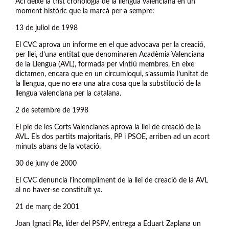
Ací deixe la trist cronologia de la llengua valenciana en un
moment històric que la marcà per a sempre:
13 de juliol de 1998
El CVC aprova un informe en el que advocava per la creació,
per llei, d’una entitat que denominaren Acadèmia Valenciana
de la Llengua (AVL), formada per vintiú membres. En eixe
dictamen, encara que en un circumloqui, s’assumia l’unitat de
la llengua, que no era una atra cosa que la substitució de la
llengua valenciana per la catalana.
2 de setembre de 1998
El ple de les Corts Valencianes aprova la llei de creació de la
AVL. Els dos partits majoritaris, PP i PSOE, arriben ad un acort
minuts abans de la votació.
30 de juny de 2000
El CVC denuncia l’incompliment de la llei de creació de la AVL
al no haver-se constituït ya.
21 de març de 2001
Joan Ignaci Pla, líder del PSPV, entrega a Eduart Zaplana un