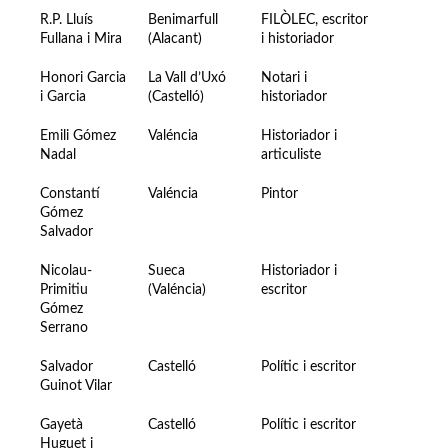
R.P. Lluís
Benimarfull
FILÒLEC, escritor
Fullana i Mira
(Alacant)
i historiador
Honori Garcia
La Vall d’Uxó
Notari i
i Garcia
(Castelló)
historiador
Emili Gómez
Valéncia
Historiador i
Nadal
articuliste
Constantí
Valéncia
Pintor
Gómez
Salvador
Nicolau-
Sueca
Historiador i
Primitiu
(Valéncia)
escritor
Gómez
Serrano
Salvador
Castelló
Polític i escritor
Guinot Vilar
Gayetà
Castelló
Polític i escritor
Huguet i