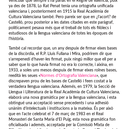
vehicular que sempre s’ha parlat en el Regne de Valéncia, puix
ya des de 1878, Lo Rat Penat tenia una ortografia unificada
valenciana i, posteriorment en 1915 la Real Acadèmia de
Cultura Valenciana també. Pero pareix ser que en ¿l’acort? de
Castelló, prou posterior a les dates citades en este paràgraf,
políticament pesava més que el treball de tots els filòlecs i
estudiosos de la llengua valenciana de totes les époques de
l’història.
També cal recordar que, un any despuix de firmar eixes bases
de la discòrdia, el R.P. Lluís Fullana i Mira, podrirem dir que
s’arrepenedí d’haver-les firmat, puix ningú millor que ell per a
saber que lo que havia firmat no era lo correcte, i aixina, en
1933, a soles uns mesos despuix de firmar eixes roïnes bases,
reedità les seues «
Normes d’Ortografia Valenciana
», que
discrepaven prou de les bases de Castelló i feen costat a la
verdadera llengua valenciana. Ademés, en 1979, la Secció de
Llengua i Lliteratura de la Real Acadèmia de Cultura Valenciana,
elaborà una nova gramàtica per a la llengua valenciana, i esta
obtingué una acceptació sense precedents i una adhesió
unànim d’intelectuals i institucions a la mateixa. És per això
que en l’acte celebrat el 7 de març de 1983 en el Real
Monasteri de Santa Maria d’El Puig, esta nova gramàtica fon
oficialisada i ademés, acceptada per la Comissió Mixta de