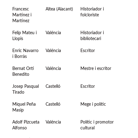
Francesc
Altea (Alacant)
Historiador i
Martínez i
folcloriste
Martínez
Felip Mateu i
Valéncia
Historiador i
Llopis
bibliotecari
Enric Navarro
Valéncia
Escritor
i Borràs
Bernat Ortí
Valéncia
Mestre i escritor
Benedito
Josep Pasqual
Castelló
Escritor
Tirado
Miquel Peña
Castelló
Mege i polític
Masip
Adolf Pizcueta
Valéncia
Polític i promotor
Alfonso
cultural